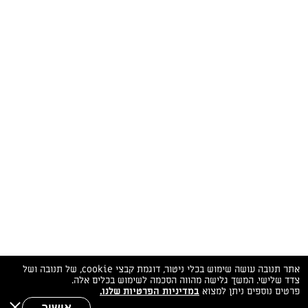
המתכונים הכי טעימים במקום אחד!
השף הלבן אסף עבורכם מתכונים חלומיים לחורף
מפנק! השאירו פרטים וקבלו מתכונים חדשים בכל
יום>>
צרפו אותי לניוזלטר
ערוצי השף
מדיניות
מפת אתר
שאלות
יצירת קשר
תנאי שימוש
פרטיות
ותשובות
הצהרת נגישות
אתר תנובה עושה שימוש בכלי ניטור, דוגמת קבצי cookie, של תנובה ושל
צדד שלישי. המשך גלישה מהווה הסכמה לשימוש בכלים אלה.
פרטים נוספים ניתן למצוא
במדיניות הפרטיות שלנו.
אישור