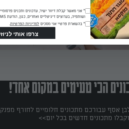
Opt_In
* אני מאשר קבלת דיוור ישיר, עדכונים ותכנים פרסומי
ושותפיה, בערוצים דיגיטליים ואחרים, כגון, הודעת SMS וואטסאפ, מייל
(חובה)
RegulationsApproved
* בהשארת פרטיי אני מסכים
למדיניות הפרטיות
.
(חובה)
נים הכי טעימים במקום אחד!
ן אסף עבורכם מתכונים חלומיים לחורף מפנק!
קבלו מתכונים חדשים בכל יום>>