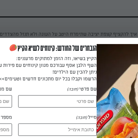
יך להקציף קצפת יציבה שתימרח היטב על העוגה ולא תנזל מהצדדים
 טיפ קל ליישום שיעזור לכם להביא את השמנת המתוקה למצב הקצפה
ת. צפו עכשיו
הנבחרים של החודש: קינוחים לשיא הקיץ
הקיץ בשיאו, וזה הזמן למתוקים מרעננים:
השף הלבן אסף עבורכם מגוון קינוחים עם פירות ע
ניתן להכין עם הילדים!
הרשמו וקבלו בכל יום מתכונים חדשים וטעימים>>
שם פרטי
שם מש
(חובה)
מייל
מספר ט
(חובה)