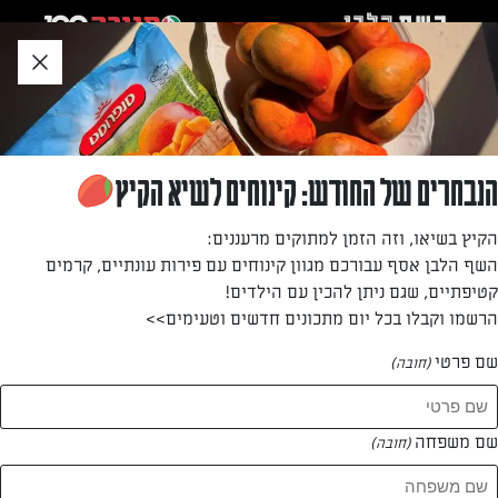
לג
אזור
וכן
חתון
»
»
דף הבית
...
כך תשמרו על העוגיות פריכות לאורך זמן
כך תשמרו על העוגיות פריכות לאורך זמן
הנבחרים של החודש: קינוחים לשיא הקיץ
מאת: עורך השף הלבן
הקיץ בשיאו, וזה הזמן למתוקים מרעננים:
השף הלבן אסף עבורכם מגוון קינוחים עם פירות עונתיים, קרמים
קטיפתיים, שגם ניתן להכין עם הילדים!
הרשמו וקבלו בכל יום מתכונים חדשים וטעימים>>
שם פרטי
(חובה)
שם משפחה
(חובה)