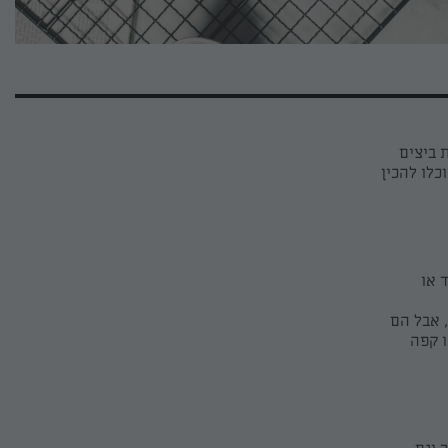
 ביצים
כלו לה
כין
 או
, אבל הם
ו קפה