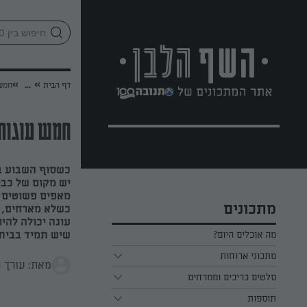
לג
אזור
וכן
חתון
»
»
דף הבית
...
חמש 
חמש עוגות 
כשסוף השבוע בפ
יש מקום של כבוד
מאפים פשוטים ו
מתכונים
כשלא מארחים, ס
עוגה יכולה להי
שיש תמיד בבית.
מה אוכלים היום?
מתכוני ארוחות
מאת: עורך 
ארוחת בוקר
סלטים כריכים וממרחים
תוספות
ארוחת צהריים
כל הסלטים כריכים וממרחים