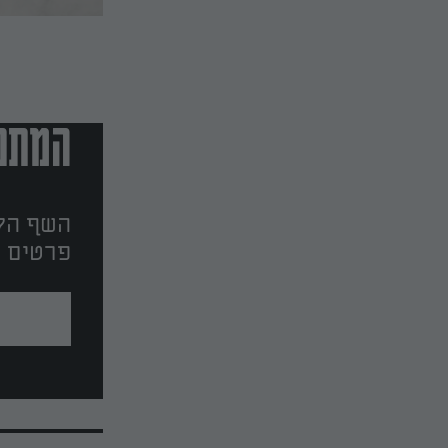
המתכו
השף הלב
פרטים ו