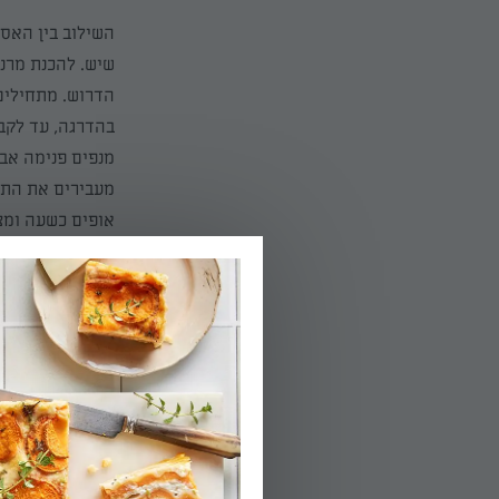
השילוב בין האס
שיש.
להכנת מרנג
הדרוש. מתחילים
בהדרגה, עד לקב
מנפים פנימה אב
מעבירים את התער
אופים כשעה ומצנ
חטיפי שוק
די במילה "מסקרפ
נהדרת. שלבו את
את חטיפי השוקו