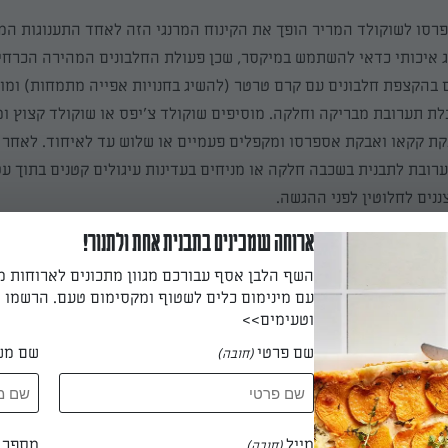
פרסו לשוקולד המריר הופך את הקינוח
המרנגי
הזה לאחד התענוגות המ
 איכותי כדאי להשתמש במיקסר, שכן פעולת החלבונים המהירה הכרח
 בהקצפת חלבונים עם קרם טרטר (להשיג בחנויות אפייה מתמחות)
ומוס
לת תערובת מבריקה וחלקה. מוסיפים שוקולד צ'יפס או שוקולד קצוץ ו
קת קקאו ואבקת אספרסו ומקפלים פעמיים או שלוש עד לאיחוד. לאחר מ
ובת לתבנית בשכבה חלקה או מניחים בעדינות עיגולים קטנים בתוך עטר
נים לחלוטין לפני ההגשה.
ארוחה שמכינים בתבנית אחת ולתנור!
ולד
חמאתיים
עם מסקרפונה
השף הלבן אסף עבורכם מגוון מתכונים לארוחות 
עם מינימום כלים לשטוף ומקסימום טעם. הרשמו ו
וטעימים>>
ונה" לבדה כדי לגרות את בלוטות הטעם שלנו ולייצר אווירה של חגיגה
שם פרטי
שם מש
(חובה)
 הגבינה הקטיפתית עם שוקולד משובח ותקבלו מסיבה של ממש!
לד האלו מכינים בתבניות
מאפינס
. מתחילים בהקצפת
שמנת
עם קפה ותמ
מייל
מספר ט
(חובה)