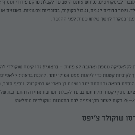
עבור לביסקוויטים. נכתוש אותם היטב עד לקבלת מרקם פירורי ונוסיף 
. ניצור כדורים קטנים, נטבול בקוקוס, בסוכריות צבעוניות,
באגוזים או
צנן במקרר למשך שלוש שעות לפני ההגשה.
 לקלאסיקה נוספת ואהובה לא פחות
–
ברא
ו
ניז
!
זהו קינוח שוקולדי לה
ך לקוביות קטנות כדי ליהנות ממנו אפילו יותר. להכנת
בראוניז
קלאסיים,
, הוספת חמאה והמסתם
יחד בשיטת בן מארי או במיקרוגל. נוסיף סוכר, 
צים. נוסיף קמח ומלח ונערבב עד לקבלת תערובת אחידה והתערובת שלנ
–
25 דקות לאחר מכן צפויה לכם התענגות
שוקולדית
מופלאה!
סו שוקולד צ'יפס