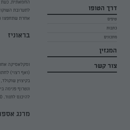
כל הקינוחים לפסח
החמאתית
.
כעת נ
אפרת ליכטנשטט
דרך הטופו
לתערובת השוקולד
סלטים לפסח
קארין בנולול
אחרת שתחפצו ונ
טיפים
עוגיות לפסח
מירי כהן
כתבות
רובי מיכאל
בראוניז
מתכונים
המגזין
ומקלאסיקה אחת
צור קשר
(ואף רצוי) לחתו
בקיצוץ שוקולד
ונטרוף פנימה בי
להיכנס לתנור. 20
מרנג אספר