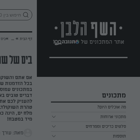
לג
אזור
וכן
חתון
»
»
דף הבית
...
ביס 
ביס של שוק
אם אתם והשוקול
בכל הזדמנות ש"
במתכונים עמוסי
מתכונים
דברים טובים בא
להעניק לכם את 
טהרת השוקולד. 
מה אוכלים היום?
מלח ים, הינה כ
מתכוני ארוחות
מיד במטבח!
ארוחת בוקר
סלטים כריכים וממרחים
מאת: עורך 
תוספות
ארוחת צהריים
כל הסלטים כריכים וממרחים