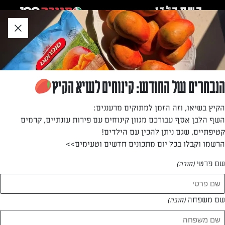
לג
אזור
וכן
חתון
»
»
דף הבית
...
ארוחת ערב רומנטית לשניים – איך תעשו זאת נכון?
ארוחת ערב רומנטית לשניים – איך תעשו זאת
הנבחרים של החודש: קינוחים לשיא הקיץ
נכון?
הקיץ בשיאו, וזה הזמן למתוקים מרעננים:
השף הלבן אסף עבורכם מגוון קינוחים עם פירות עונתיים, קרמים
מאת: עורך השף הלבן
קטיפתיים, שגם ניתן להכין עם הילדים!
הרשמו וקבלו בכל יום מתכונים חדשים וטעימים>>
שם פרטי
(חובה)
שם משפחה
(חובה)