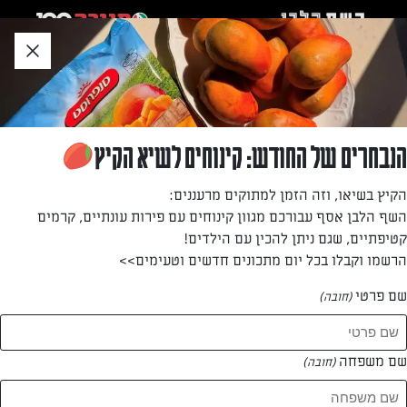
לג
אזור
וכן
חתון
»
»
דף הבית
...
מתכון לבייגל ב-5 מצרכים ללא לישה וללא התפחה
מתכון לבייגל ב-5 מצרכים ללא לישה וללא התפחה
הנבחרים של החודש: קינוחים לשיא הקיץ
בייגלים טריים, רכים מבפנים ופריכים מבחוץ – בלי שמרים, בלי
הקיץ בשיאו, וזה הזמן למתוקים מרעננים:
זמן המתנה ובלי להתאמץ. כל מה שצריך זה 5 מרכיבים פשוטים
השף הלבן אסף עבורכם מגוון קינוחים עם פירות עונתיים, קרמים
שיש בכל בית וקצת רצון לביס מושלם. מושלם לבוקר, לערב או
קטיפתיים, שגם ניתן להכין עם הילדים!
לאירוח.
הרשמו וקבלו בכל יום מתכונים חדשים וטעימים>>
מאת: רובי מיכאל
שם פרטי
(חובה)
שם משפחה
(חובה)