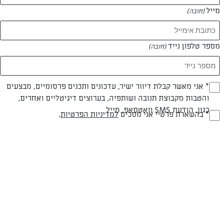
מייל
(חובה)
מספר טלפון נייד
(חובה)
צילום: רובי מיכאל
עיצוב: רובי מיכאל
Opt_I
* אני מאשר קבלת דיוור ישיר, עדכונים ותכנים פרסומיים, מבצעים
והטבות מקבוצת תנובה ושותפיה, בערוצים דיגיטליים ואחרים,
(חובה)
כגון, הודעת SMS וואטסאפ, מייל
RegulationsApprove
* בהשארת פרטיי אני מסכים
למדיניות הפרטיות
.
חלבי
עד 10 דק
קלה
(חובה)
סוג מתכון
זמן הכנה
רמת מיומנות
המרכיבים ל 4 מנות: