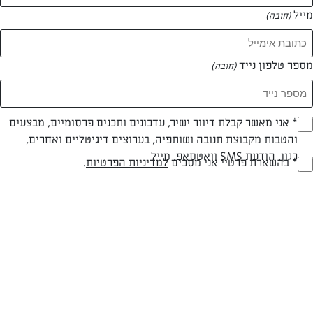
מייל
(חובה)
מספר טלפון נייד
(חובה)
צילום: יהודה סלומון
עיצוב: יהודה סלומון
Opt_I
* אני מאשר קבלת דיוור ישיר, עדכונים ותכנים פרסומיים, מבצעים
והטבות מקבוצת תנובה ושותפיה, בערוצים דיגיטליים ואחרים,
(חובה)
כגון, הודעת SMS וואטסאפ, מייל
RegulationsApprove
* בהשארת פרטיי אני מסכים
למדיניות הפרטיות
.
פרווה
עד 10 דק
קלה
(חובה)
סוג מתכון
זמן הכנה
רמת מיומנות
המרכיבים ל 8: