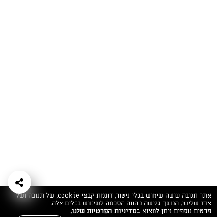
המתכונים הכי טעימים במקום אחד!
השף הלבן אסף עבורכם מתכונים חלומיים לחורף
מפנק! השאירו פרטים וקבלו מתכונים חדשים בכל
יום>>
צרפו אותי לניוזלטר
ערוצי השף
מדיניות
מפת אתר
שאלות
יצירת קשר
תנאי שימוש
פרטיות
ותשובות
הצהרת נגישות
אתר תנובה עושה שימוש בכלי ניטור, דוגמת קבצי cookie, של תנובה ושל
צדד שלישי. המשך גלישה מהווה הסכמה לשימוש בכלים אלה.
פרטים נוספים ניתן למצוא
במדיניות הפרטיות שלנו.