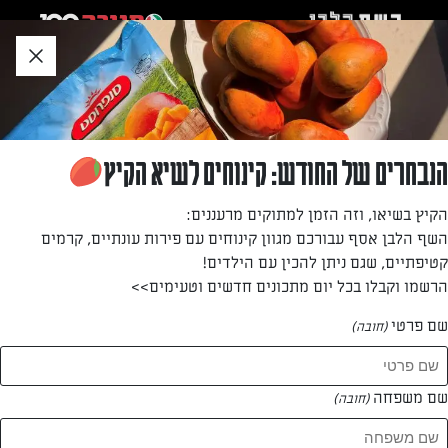
לג
אזור
וכן
חתון
»
»
דף הבית
...
פרוסות תפוחי אדמה אפויות
פרוסות תפוחי אדמה אפויות
הנבחרים של החודש: קינוחים לשיא הקיץ
התוספת שנחטפת.
הקיץ בשיאו, וזה הזמן למתוקים מרעננים:
השף הלבן אסף עבורכם מגוון קינוחים עם פירות עונתיים, קרמים
מאת: דנית סלומון
קטיפתיים, שגם ניתן להכין עם הילדים!
הרשמו וקבלו בכל יום מתכונים חדשים וטעימים>>
שם פרטי
(חובה)
שם משפחה
(חובה)