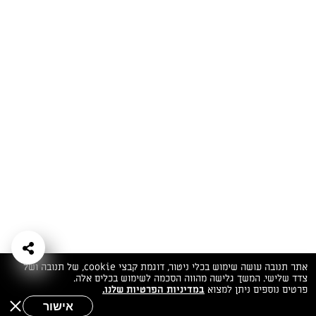
המתכונים הכי טעימים במקום אחד!
השף הלבן אסף עבורכם מתכונים חלומיים לחורף
מפנק! השאירו פרטים וקבלו מתכונים חדשים בכל
יום>>
צרפו אותי לניוזלטר
ערוצי השף
מדיניות
מפת אתר
שאלות
יצירת קשר
תנאי שימוש
פרטיות
ותשובות
הצהרת נגישות
אתר תנובה עושה שימוש בכלי ניטור, דוגמת קבצי cookie, של תנובה ושל
צדד שלישי. המשך גלישה מהווה הסכמה לשימוש בכלים אלה.
פרטים נוספים ניתן למצוא
במדיניות הפרטיות שלנו.
אישור
שאלות לשף
חיפוש
תפריט