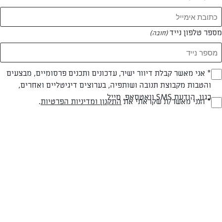
מספר טלפון נייד
(חובה)
* אני מאשר קבלת דיוור ישיר, עדכונים ותכנים פרסומיים, מבצעים
(חובה)
והטבות מקבוצת תנובה ושותפיה, בערוצים דיגיטליים ואחרים,
פרווה
עד 10 דק
קלה
כגון, הודעת SMS וואטסאפ, מייל
* הנני מאשר/ת שקראתי את
התקנון ומדיניות הפרטיות
.
(חובה)
סוג מתכון
זמן הכנה
רמת מיומנות
המרכיבים ל 15:
200 גרם מרגרינה בטעם חמאה או חמאת תנובה
2.5 כוסות קמח