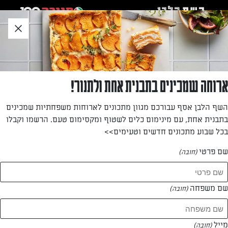
לג
אזור
וכן
חתון
»
»
דף הבית
...
עוגיות פשוטות וטעימות
עוגיות פשוטות וטעימות
ארוחה שמכינים בתבנית אחת ולתנור!
עוגיות פשוטות וטעימות קלות להכנה, טעים עם הקפה של הבוקר
השף הלבן אסף עבורכם מגוון מתכונים לארוחות משפחתיות שמכינים
בתבנית אחת, עם מינימום כלים לשטוף ומקסימום טעם. הרשמו וקבלו
מאת: מתכון גולש
בכל שבוע מתכונים חדשים וטעימים>>
שם פרטי
(חובה)
שם משפחה
(חובה)
מייל
(חובה)