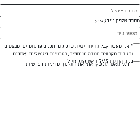
מספר טלפון נייד
(חובה)
* אני מאשר קבלת דיוור ישיר, עדכונים ותכנים פרסומיים, מבצעים
(חובה)
צילום: יהודה סלומון
עיצוב: יהודה סלומון
והטבות מקבוצת תנובה ושותפיה, בערוצים דיגיטליים ואחרים,
כגון, הודעת SMS וואטסאפ, מייל
* הנני מאשר/ת שקראתי את
התקנון ומדיניות הפרטיות
.
(חובה)
חלבי
עד 20 דק
קלה
סוג מתכון
זמן הכנה
רמת מיומנות
המרכיבים ל 45 עוגיות:
100 גרם בוטנים מטוגנים (קנויים)