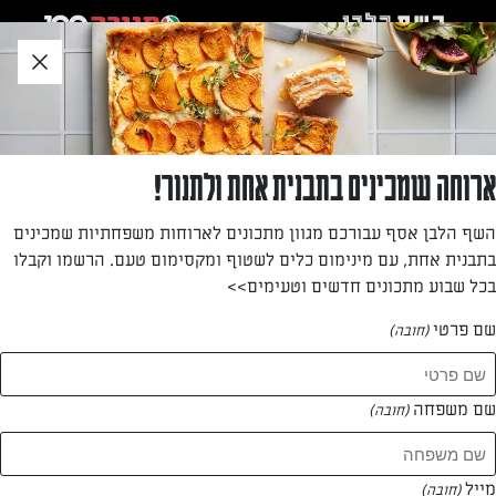
לג
אזור
וכן
חתון
»
»
דף הבית
...
עוגיות דבש ובוטנים מלוחים
עוגיות דבש ובוטנים מלוחים
ארוחה שמכינים בתבנית אחת ולתנור!
נותרו שאריות דבש? אז למה שלא תאפו את העוגיות הטעימות
השף הלבן אסף עבורכם מגוון מתכונים לארוחות משפחתיות שמכינים
האלה? נוח להכין את הבצק במעבד מזון, אבל אפשר גם במיקסר.
בתבנית אחת, עם מינימום כלים לשטוף ומקסימום טעם. הרשמו וקבלו
בכל שבוע מתכונים חדשים וטעימים>>
מאת: דנית סלומון
שם פרטי
(חובה)
שם משפחה
(חובה)
מייל
(חובה)