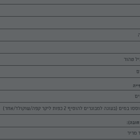
ייה
ים
חובה):