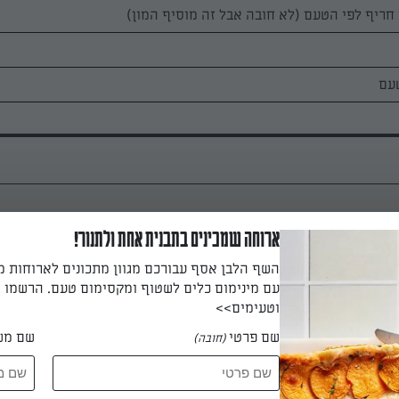
 חריף לפי הטעם (לא חובה אבל זה מוסיף המון)
עם
ארוחה שמכינים בתבנית אחת ולתנור!
ים היבשים בקערה גדולה, מערבבים ויוצרים גומה במרכז. יוצקים לתו
השף הלבן אסף עבורכם מגוון מתכונים לארוחות 
מצית הווניל וטורפים בעדינות עם מטרף ידני תוך הרטבת החומרים הי
עם מינימום כלים לשטוף ומקסימום טעם. הרשמו ו
.
וטעימים>>
שם פרטי
שם מש
(חובה)
חומרים היבשים נרטבו מוסיפים בהדרגה תוך בחישה נמרצת את המים 