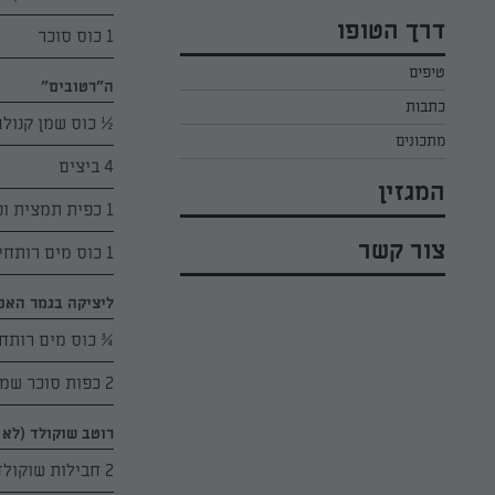
כל הקינוחים לפסח
אפרת ליכטנשטט
דרך הטופו
1 כוס סוכר
סלטים לפסח
קארין בנולול
טיפים
עוגיות לפסח
מירי כהן
ה"רטובים"
כתבות
רובי מיכאל
½ כוס שמן קנולה
מתכונים
4 ביצים
המגזין
1 כפית תמצית וניל טהור
צור קשר
1 כוס מים רותחים
ליציקה בגמר האפ
¾ כוס מים רותח
2 כפות סוכר שמוססו במים (בעוגה למבוגרים להוסיף 2 כפות ליקר קפה/שוקולד/אחר)
רוטב שוקולד (לא 
2 חבילות שוקולד מריר