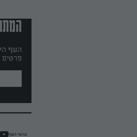
המתכו
השף הלב
פרטים ו
ערוצי השף