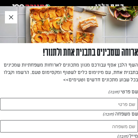
לג
אזור
וכן
חתון
»
»
דף הבית
...
עוגת שוקולד ב-3 צבעים
עוגת שוקולד ב-3 צבעים
ארוחה שמכינים בתבנית אחת ולתנור!
עוגת שוקולד מפתיעה עם טעם ממכר
השף הלבן אסף עבורכם מגוון מתכונים לארוחות משפחתיות שמכינים
בתבנית אחת, עם מינימום כלים לשטוף ומקסימום טעם. הרשמו וקבלו
מאת: הילה אריאל
בכל שבוע מתכונים חדשים וטעימים>>
שם פרטי
(חובה)
שם משפחה
(חובה)
מייל
(חובה)