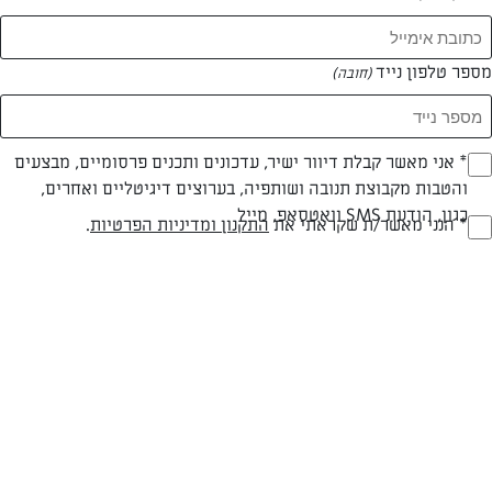
מספר טלפון נייד
(חובה)
* אני מאשר קבלת דיוור ישיר, עדכונים ותכנים פרסומיים, מבצעים
(חובה)
והטבות מקבוצת תנובה ושותפיה, בערוצים דיגיטליים ואחרים,
כגון, הודעת SMS וואטסאפ, מייל
* הנני מאשר/ת שקראתי את
התקנון ומדיניות הפרטיות
.
(חובה)
עד 40 דק
בינונית
זמן הכנה
רמת מיומנות
המרכיבים ל עוגה עגולה קוטר 26:
250 מ"ל שמנת מתוקה 38% השף הלבן