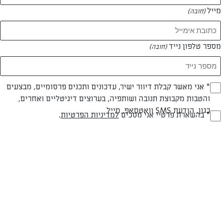
מייל
(חובה)
מספר טלפון נייד
(חובה)
צילום: יהודה סלומון
עיצוב: יהודה סלומון
Opt_I
* אני מאשר קבלת דיוור ישיר, עדכונים ותכנים פרסומיים, מבצעים
והטבות מקבוצת תנובה ושותפיה, בערוצים דיגיטליים ואחרים,
(חובה)
כגון, הודעת SMS וואטסאפ, מייל
RegulationsApprove
* בהשארת פרטיי אני מסכים
למדיניות הפרטיות
.
חלבי
עד 20 דק
קלה
(חובה)
סוג מתכון
זמן הכנה
רמת מיומנות
המרכיבים ל 12 מנות /פאי בקוטר 26 ס"מ: