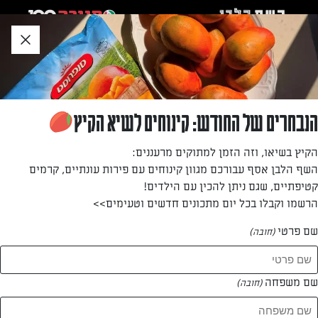
לג
אזור
וכן
חתון
»
»
דף הבית
...
פאי קוקוס חלומי
פאי קוקוס חלומי
הנבחרים של החודש: קינוחים לשיא הקיץ
פשוט – וטעים. קלתית של פירורי ביסקוויט וקוקוס ומלית עשויה
הקיץ בשיאו, וזה הזמן למתוקים מרעננים:
מתערובת של חלב, שמנת, ביצים וקוקוס טחון. בלי רידוד, בלי
השף הלבן אסף עבורכם מגוון קינוחים עם פירות עונתיים, קרמים
הקצפה, בלי עיטורים מסובכים.
קטיפתיים, שגם ניתן להכין עם הילדים!
הרשמו וקבלו בכל יום מתכונים חדשים וטעימים>>
מאת: דנית סלומון
שם פרטי
(חובה)
שם משפחה
(חובה)