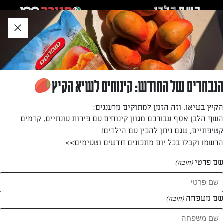
לג
אזור
וכן
חתון
»
»
דף הבית
...
פאי ליצ'י בניחוח קוקוס
פאי ליצ'י בניחוח קוקוס
הנבחרים של החודש: קינוחים לשיא הקיץ
פאי יפהפה בטעם אקזוטי ובניחוח משכר
הקיץ בשיאו, וזה הזמן למתוקים מרעננים:
השף הלבן אסף עבורכם מגוון קינוחים עם פירות עונתיים, קרמים
מאת: דנית סלומון
קטיפתיים, שגם ניתן להכין עם הילדים!
הרשמו וקבלו בכל יום מתכונים חדשים וטעימים>>
שם פרטי
(חובה)
שם משפחה
(חובה)