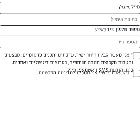
מייל
(חובה)
מספר טלפון נייד
(חובה)
Opt_I
* אני מאשר קבלת דיוור ישיר, עדכונים ותכנים פרסומיים, מבצעים
והטבות מקבוצת תנובה ושותפיה, בערוצים דיגיטליים ואחרים,
(חובה)
חלבי
עד 40 דק
בינונית
כגון, הודעת SMS וואטסאפ, מייל
RegulationsApprove
* בהשארת פרטיי אני מסכים
למדיניות הפרטיות
.
(חובה)
סוג מתכון
זמן הכנה
רמת מיומנות
המרכיבים ל 12 מנות:
לשכבות טורט שוקולד: