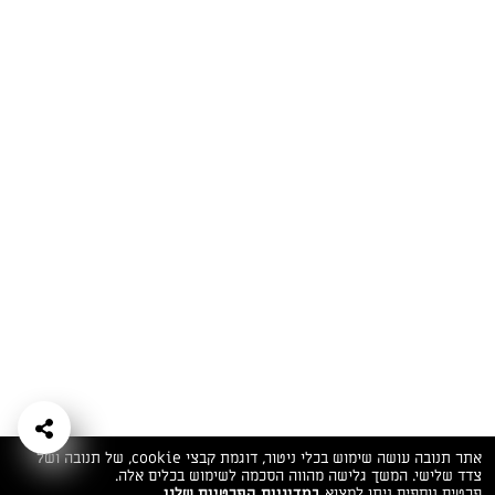
המתכונים הכי טעימים במקום אחד!
השף הלבן אסף עבורכם מתכונים חלומיים לחורף
מפנק! השאירו פרטים וקבלו מתכונים חדשים בכל
יום>>
צרפו אותי לניוזלטר
ערוצי השף
מדיניות
מפת אתר
שאלות
יצירת קשר
תנאי שימוש
פרטיות
ותשובות
הצהרת נגישות
אתר תנובה עושה שימוש בכלי ניטור, דוגמת קבצי cookie, של תנובה ושל
צדד שלישי. המשך גלישה מהווה הסכמה לשימוש בכלים אלה.
פרטים נוספים ניתן למצוא
במדיניות הפרטיות שלנו.