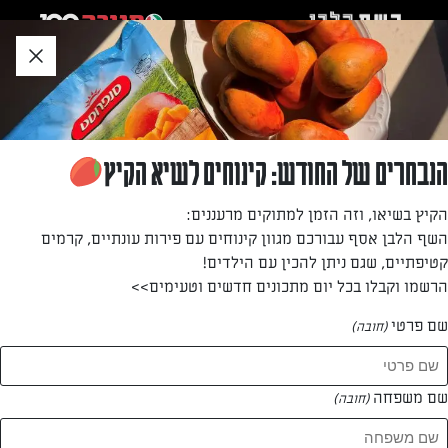
לג
אזור
וכן
חתון
»
»
דף הבית
...
עוגת יומולדת מלאה בקצפת
עוגת יומולדת מלאה בקצפת
הנבחרים של החודש: קינוחים לשיא הקיץ
מתוקים וקינוחים שכולם אוהבים – טראפלס, מוס שוקולד,
הקיץ בשיאו, וזה הזמן למתוקים מרעננים:
בלינצ'ס, בריוש ועוד – העיקר שיהיה מתוק!
השף הלבן אסף עבורכם מגוון קינוחים עם פירות עונתיים, קרמים
קטיפתיים, שגם ניתן להכין עם הילדים!
מאת: נטלי אנקרי
הרשמו וקבלו בכל יום מתכונים חדשים וטעימים>>
שם פרטי
(חובה)
שם משפחה
(חובה)