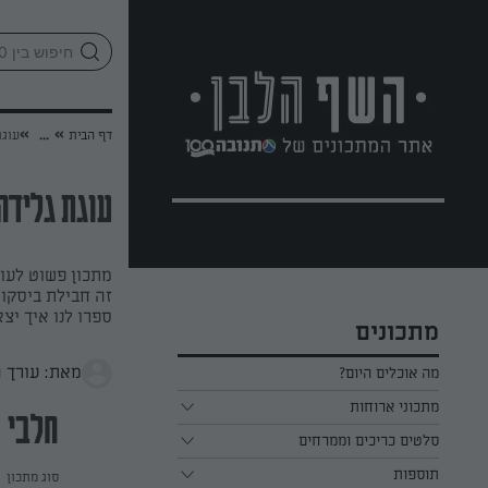
לג
אזור
וכן
חתון
»
»
דף הבית
...
עוגת
עוגת גליד
מתכון פשוט לעוג
זה חבילת ביסקוו
ספרו לנו איך יצא
מתכונים
מאת: עורך 
מה אוכלים היום?
מתכוני ארוחות
חלבי
ארוחת בוקר
סלטים כריכים וממרחים
תוספות
ארוחת צהריים
כל הסלטים כריכים וממרחים
סוג מתכון