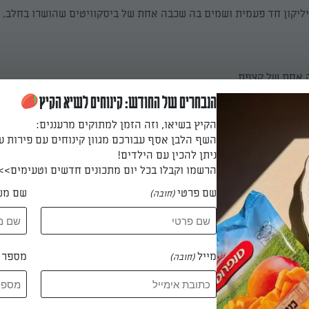
יליקון חד פעמית ושמים בה שכבה אחת של ביסקוויטים שהושרו בחלב.
 אחת של קצפת.
הנבחרים של החודש: קינוחים לשיא הקיץ
הקיץ בשיאו, וזה הזמן למתוקים מרעננים:
השף הלבן אסף עבורכם מגוון קינוחים עם פירות ע
נוספת של ביסקוויטים, קצפת וביסקוויטים.
ניתן להכין עם הילדים!
הרשמו וקבלו בכל יום מתכונים חדשים וטעימים>>
שם פרטי
שם מש
(חובה)
צמד ומקפיאים למס שעות.
מייל
מספר ט
(חובה)
ם היא באמת אחד המטעמים המיוחדים ביותר בעולם הקינוחים. לא דורש
 יוצאת מושלמת בכל מצב. מתאימה להכנה עם הילדים, לקינוח ארוחה ק
קר. אם חשקה נפשכם במתכון מהיר וקל להכנה של עוגת ביסקוויטים, י