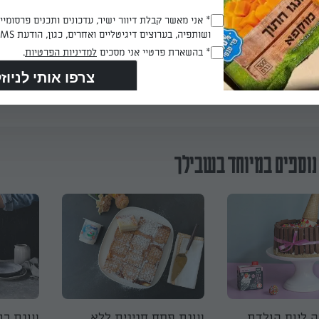
 פשוט לעוגת ביסקוויטים במלית גלידה ביתית: כל מה שאתם צריכים ז
Opt_In
* אני מאשר קבלת דיוור ישיר, עדכונים ותכנים פרסומי
 וקצפת, תבנית סיליקון ועשר דקות של עבודה - ספרו לנו איך יצא!
ושותפיה, בערוצים דיגיטליים ואחרים, כגון, הודעת SMS וואטסאפ, מייל
(חובה)
RegulationsApproved
* בהשארת פרטיי אני מסכים
למדיניות הפרטיות
.
(חובה)
הכנת? כאן מדרגים
נוספים במיוחד בשבילך
ה ליום הולדת
עוגת פסח חגיגית ללא
עוגת רוג