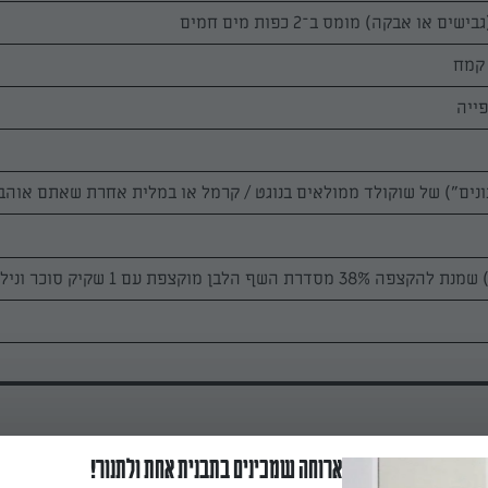
 או אבקה) מומס ב־2 כפות מים חמים
ייה
ארוחה שמכינים בתבנית אחת ולתנור!