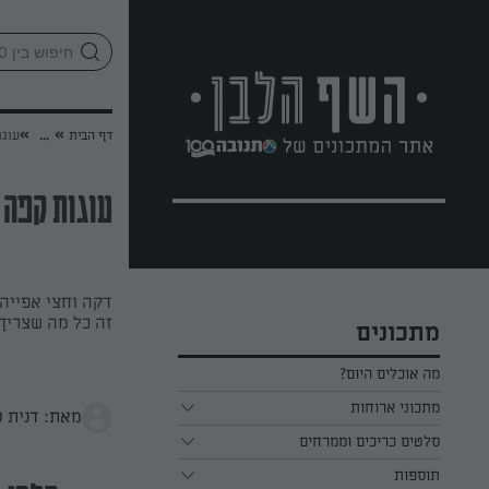
לג
אזור
וכן
חתון
»
»
דף הבית
...
עוגו
עוגות קפה 
דקה וחצי אפייה
זה כל מה שצריך 
מתכונים
מה אוכלים היום?
מתכוני ארוחות
מאת: דנית ס
ארוחת בוקר
סלטים כריכים וממרחים
תוספות
ארוחת צהריים
כל הסלטים כריכים וממרחים