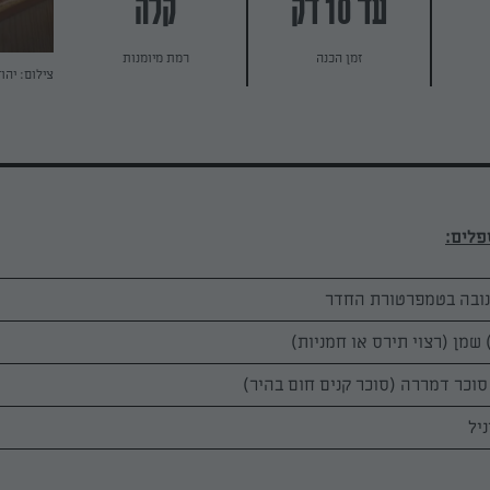
עד 10 דק
קלה
זמן הכנה
רמת מיומנות
צילום: יהו
יל