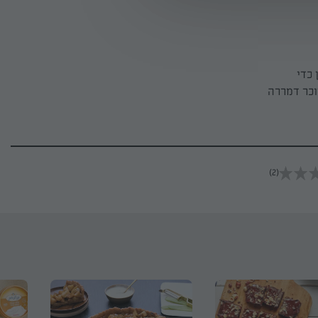
 כדי
וכר דמררה
(2)