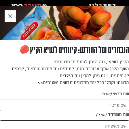
לג
אזור
וכן
חתון
»
»
דף הבית
...
מוס מנגו אננס
מוס מנגו אננס
הנבחרים של החודש: קינוחים לשיא הקיץ
עוג מוס פירותית קלילה וקיצית, מעולה לאירוח חברים
הקיץ בשיאו, וזה הזמן למתוקים מרעננים:
השף הלבן אסף עבורכם מגוון קינוחים עם פירות עונתיים, קרמים
מאת: מיטל ריזגן
קטיפתיים, שגם ניתן להכין עם הילדים!
הרשמו וקבלו בכל יום מתכונים חדשים וטעימים>>
שם פרטי
(חובה)
שם משפחה
(חובה)