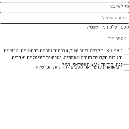
מייל
(חובה)
מספר טלפון נייד
(חובה)
Opt_I
* אני מאשר קבלת דיוור ישיר, עדכונים ותכנים פרסומיים, מבצעים
חלבי
קלה
והטבות מקבוצת תנובה ושותפיה, בערוצים דיגיטליים ואחרים,
(חובה)
כגון, הודעת SMS וואטסאפ, מייל
סוג מתכון
רמת מיומנות
RegulationsApprove
* בהשארת פרטיי אני מסכים
למדיניות הפרטיות
.
(חובה)
המרכיבים ל 8 מנות:
1 מיכל שמנת מתוקה של ״השף הלבן״
2 כפות סוכר