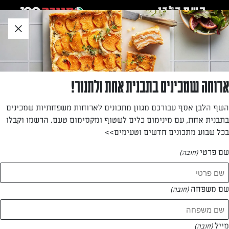
לג
אזור
וכן
חתון
»
»
דף הבית
...
טורט אגוזים ושוקולד
טורט אגוזים ושוקולד
ארוחה שמכינים בתבנית אחת ולתנור!
עוגת טורט קלילה בגרסת פרווה, מומלץ להגשה עם רוטב תפוזים,
השף הלבן אסף עבורכם מגוון מתכונים לארוחות משפחתיות שמכינים
המשדרג את המנה לפינוק יוקרתי
בתבנית אחת, עם מינימום כלים לשטוף ומקסימום טעם. הרשמו וקבלו
בכל שבוע מתכונים חדשים וטעימים>>
מאת: עורך השף הלבן
שם פרטי
(חובה)
שם משפחה
(חובה)
מייל
(חובה)