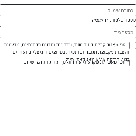
מספר טלפון נייד
(חובה)
* אני מאשר קבלת דיוור ישיר, עדכונים ותכנים פרסומיים, מבצעים
(חובה)
והטבות מקבוצת תנובה ושותפיה, בערוצים דיגיטליים ואחרים,
כגון, הודעת SMS וואטסאפ, מייל
עד 40 דק
בינונית
* הנני מאשר/ת שקראתי את
התקנון ומדיניות הפרטיות
.
(חובה)
זמן הכנה
רמת מיומנות
המרכיבים ל 8 מנות/ תבנית עגולהבקוטר 24 ס"מ:
150 גרם אגוזי לוז, קלויים וקלופים