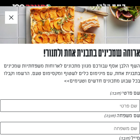
לג
אזור
וכן
חתון
»
»
דף הבית
...
טארט אגסים בשוקולד
טארט אגסים בשוקולד
ארוחה שמכינים בתבנית אחת ולתנור!
מי יכול לעמוד בפני טארט של נוטלה, שקדים ואגסים שנראה
השף הלבן אסף עבורכם מגוון מתכונים לארוחות משפחתיות שמכינים
ככה?
בתבנית אחת, עם מינימום כלים לשטוף ומקסימום טעם. הרשמו וקבלו
בכל שבוע מתכונים חדשים וטעימים>>
מאת: דנית סלומון
שם פרטי
(חובה)
שם משפחה
(חובה)
מייל
(חובה)