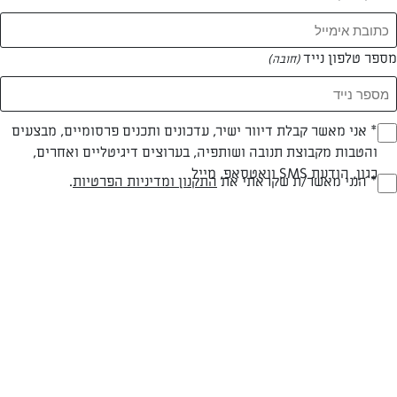
מספר טלפון נייד
(חובה)
* אני מאשר קבלת דיוור ישיר, עדכונים ותכנים פרסומיים, מבצעים
(חובה)
צילום: יהודה סלומון
עיצוב: יהודה סלומון
והטבות מקבוצת תנובה ושותפיה, בערוצים דיגיטליים ואחרים,
כגון, הודעת SMS וואטסאפ, מייל
* הנני מאשר/ת שקראתי את
התקנון ומדיניות הפרטיות
.
(חובה)
חלבי
עד 40 דק
בינונית
סוג מתכון
זמן הכנה
רמת מיומנות
המרכיבים ל 12:
לבצק: