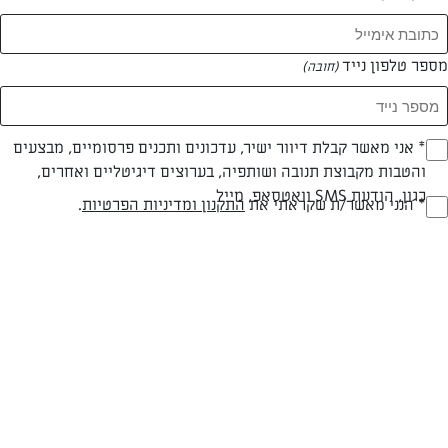
מספר טלפון נייד
(חובה)
* אני מאשר קבלת דיוור ישיר, עדכונים ותכנים פרסומיים, מבצעים
(חובה)
צילום: דן פרץ
עיצוב: נורית קריב
והטבות מקבוצת תנובה ושותפיה, בערוצים דיגיטליים ואחרים,
כגון, הודעת SMS וואטסאפ, מייל
* הנני מאשר/ת שקראתי את
התקנון ומדיניות הפרטיות
.
(חובה)
חלבי
60 דק
קשה
סוג מתכון
זמן הכנה
רמת מיומנות
המרכיבים ל 12 מנות:
לבסיס: