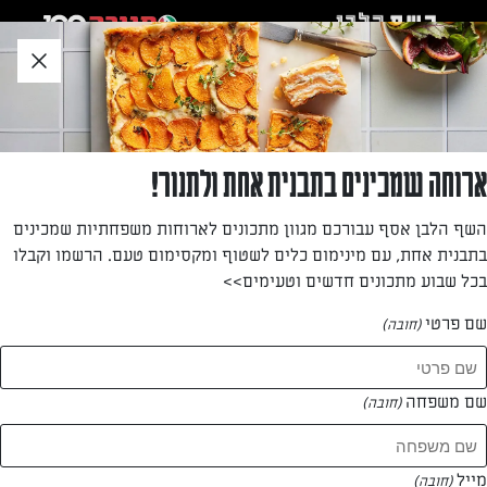
לג
אזור
וכן
חתון
»
»
דף הבית
...
מתכון לעוגת גבינה פאי תפוחים
מתכון לעוגת גבינה פאי תפוחים
ארוחה שמכינים בתבנית אחת ולתנור!
עוגת גבינה או פאי תפוחים? אל תתלבטו! נטלי לוין משתפת
השף הלבן אסף עבורכם מגוון מתכונים לארוחות משפחתיות שמכינים
אותנו במתכון נפלא שמשלב את שניהם
בתבנית אחת, עם מינימום כלים לשטוף ומקסימום טעם. הרשמו וקבלו
בכל שבוע מתכונים חדשים וטעימים>>
מאת: נטלי לוין
שם פרטי
(חובה)
שם משפחה
(חובה)
מייל
(חובה)