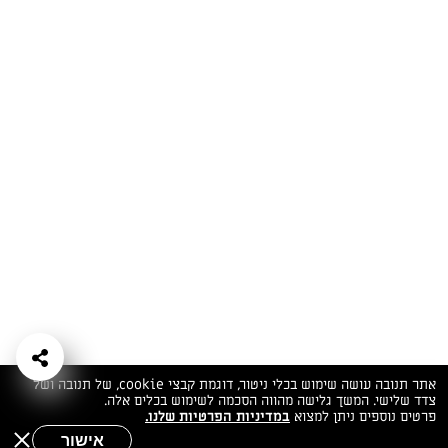
המתכונים הכי טעימים במקום אחד!
השף הלבן אסף עבורכם מתכונים חלומיים לחורף
מפנק! השאירו פרטים וקבלו מתכונים חדשים בכל
יום>>
צרפו אותי לניוזלטר
ערוצי השף
מדיניות
מפת אתר
שאלות
יצירת קשר
תנאי שימוש
פרטיות
ותשובות
הצהרת נגישות
אתר תנובה עושה שימוש בכלי ניטור, דוגמת קבצי cookie, של תנובה ושל
צדד שלישי. המשך גלישה מהווה הסכמה לשימוש בכלים אלה.
פרטים נוספים ניתן למצוא
במדיניות הפרטיות שלנו.
אישור
שאלות לשף
חיפוש
תפריט