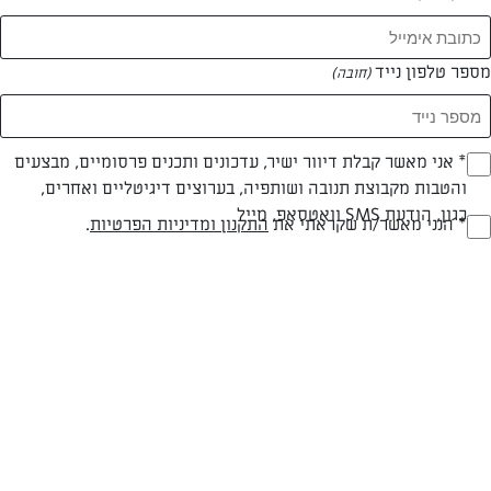
מספר טלפון נייד
(חובה)
* אני מאשר קבלת דיוור ישיר, עדכונים ותכנים פרסומיים, מבצעים
(חובה)
והטבות מקבוצת תנובה ושותפיה, בערוצים דיגיטליים ואחרים,
כגון, הודעת SMS וואטסאפ, מייל
* הנני מאשר/ת שקראתי את
התקנון ומדיניות הפרטיות
.
(חובה)
חלבי
60 דק
בינונית
סוג מתכון
זמן הכנה
רמת מיומנות
המרכיבים ל 6 יחידות:
לבצק: