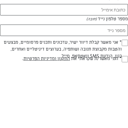
מספר טלפון נייד
(חובה)
* אני מאשר קבלת דיוור ישיר, עדכונים ותכנים פרסומיים, מבצעים
(חובה)
צילום: דן פרץ
עיצוב: נורית קריב
והטבות מקבוצת תנובה ושותפיה, בערוצים דיגיטליים ואחרים,
כגון, הודעת SMS וואטסאפ, מייל
* הנני מאשר/ת שקראתי את
התקנון ומדיניות הפרטיות
.
(חובה)
חלבי
60 דק
קלה
סוג מתכון
זמן הכנה
רמת מיומנות
המרכיבים ל 10: