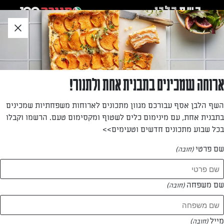
לג
אזור
וכן
חתון
»
»
דף הבית
...
"ארטיקים" של עוגת גבינה
"ארטיקים" של עוגת גבינה
ארוחה שמכינים בתבנית אחת ולתנור!
הצעת הגשה מדליקה לעוגת גבינה שמגיעה על מקל!
השף הלבן אסף עבורכם מגוון מתכונים לארוחות משפחתיות שמכינים
בתבנית אחת, עם מינימום כלים לשטוף ומקסימום טעם. הרשמו וקבלו
מאת: ענבל לביא
בכל שבוע מתכונים חדשים וטעימים>>
שם פרטי
(חובה)
שם משפחה
(חובה)
מייל
(חובה)