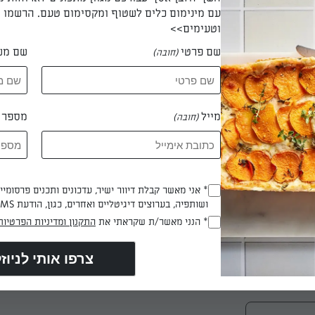
עם מינימום כלים לשטוף ומקסימום טעם. הרשמו ו
ים במחבת יבשה. מניחים בצד. מגררים את הגזרים ומניחים אותם על ניי
וטעימים>>
ליהם עוד שכבה של נייר מגבת ומניחים להם להתייבש קצת.
שם פרטי
שם מש
(חובה)
צימוקים עם רום בסיר קטן. מבשלים שלוש דקות.
מייל
מספר ט
(חובה)
ר והשמן עד שהם קרמיים ואווריריים. מוסיפים פנימה את תמצית הווני
ה, מקפלים פנימה את השקדים הטחונים, אגוז המוסקט, הגזרים והצימ
* אני מאשר קבלת דיוור ישיר, עדכונים ותכנים פרסומי
(חובה)
 ומיץ הלימון.
ושותפיה, בערוצים דיגיטליים ואחרים, כגון, הודעת SMS וואטסאפ, מייל
* הנני מאשר/ת שקראתי את
התקנון ומדיניות הפרטיות
(חובה)
מעבירים את התערובת לתבנית. מפזרים מעל צנוברים ואופים -30
סם שננעץ בה יוצא דביק - אבל פחות או יותר נקי.