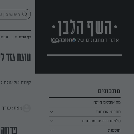
לג
אזור
וכן
חתון
»
»
דף הבית
...
עוגת
עוגת גזר לל
קינוח של עוגת ג
מתכונים
מה אוכלים היום?
מאת: עורך 
מתכוני ארוחות
ארוחת בוקר
סלטים כריכים וממרחים
פרווה
תוספות
ארוחת צהריים
כל הסלטים כריכים וממרחים