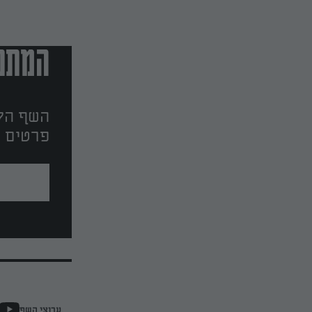
המתכו
השף הלב
פרטים ו
ערוצי השף