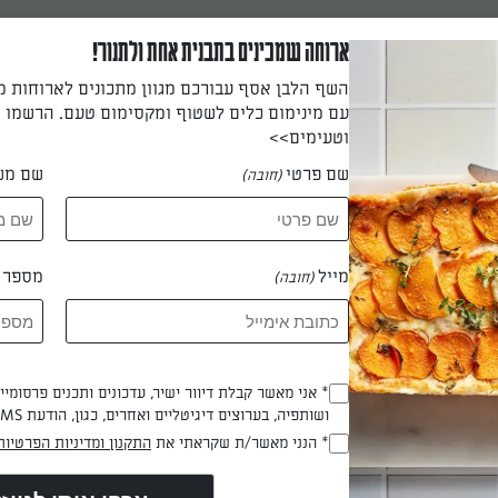
ארוחה שמכינים בתבנית אחת ולתנור!
 התפוחים בקערה, מטפטפים עליהן את מיץ הלימון ומערבבים. משמנים
השף הלבן אסף עבורכם מגוון מתכונים לארוחות 
תבנית מוארכת 30x11 ס"מ, ומרפדים אותה בנייר אפייה. מחממים את התנור לחום קצת
עם מינימום כלים לשטוף ומקסימום טעם. הרשמו ו
וטעימים>>
שם פרטי
שם מש
(חובה)
לקה ואחידה. מוסיפים את הביצים בהדרגה, וטורפים היטב אחרי כל הו
מייל
מספר ט
(חובה)
לח, ומערבלים רק עד שהתערובת אחידה.
 דקות
* אני מאשר קבלת דיוור ישיר, עדכונים ותכנים פרסומי
(חובה)
ושותפיה, בערוצים דיגיטליים ואחרים, כגון, הודעת SMS וואטסאפ, מייל
* הנני מאשר/ת שקראתי את
התקנון ומדיניות הפרטיות
(חובה)
 הסוכר עם הקורנפלור ועם הקינמון, וזורים על קוביות התפוחים. מער