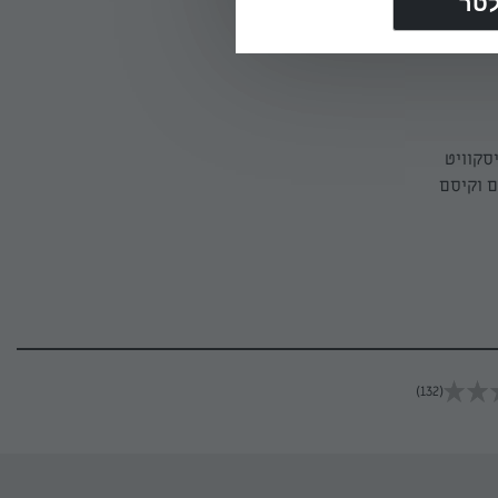
ה־רבעים
ערובת
סקוויט
וגה משחימים וקיסם
(132)