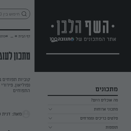
לג
אזור
וכן
חתון
»
»
דף הבית
...
מתכו
מתכון לעוג
קוביות תפוחים ב
נפוליאון. פירור
מתכונים
התפוחים
מה אוכלים היום?
מתכוני ארוחות
מאת: דנית ס
ארוחת בוקר
סלטים כריכים וממרחים
תוספות
ארוחת צהריים
כל הסלטים כריכים וממרחים