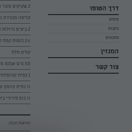
כל הקינוחים לפסח
אפרת ליכטנשטט
2 שקיקים סוכר וניל
דרך הטופו
סלטים לפסח
קארין בנולול
קליפה מגוררת מלי
טיפים
עוגיות לפסח
מירי כהן
כתבות
2 ביצים גדולות טרופות
רובי מיכאל
מתכונים
½1 כוסות קמח תופח
המגזין
קורט מלח
50 גרם אבקת סוכר
צור קשר
1 כפית קורנפלור
½ כפית קינמון ט
½ כוס פירורי ביס
הוראות הכנה: