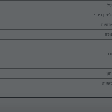
מון בינוני
חון
קוויט