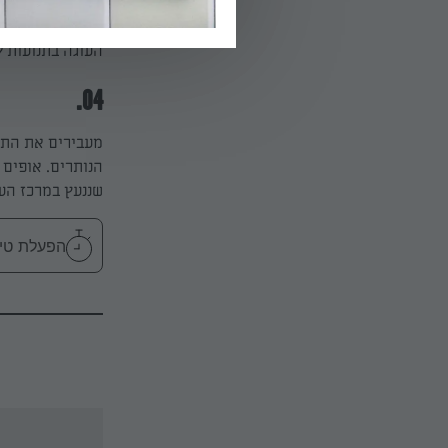
עד שהתפוחים מצ
מכמות פירורי הב
העוגה בתנועות ק
04.
מעבירים את התער
שננעץ במרכז העו
הפעלת טיימר 50