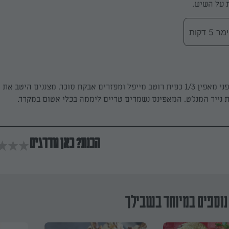
 דקות
מורחים מעל כל פני מאפין 1/3 כפית רוטב מייפל ומפזרים אבקת סוכר. מצננים היטב 
 נייר המנג'ט. המאפינס נשמרים טריים ליממה בכלי אטום במקרר.
הכנת? כאן מדרגים
נוספים במיוחד בשבילך