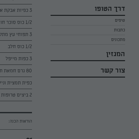
כל הקינוחים לפסח
אפרת ליכטנשטט
דרך הטופו
3 כפיות אבקת אפייה
סלטים לפסח
קארין בנולול
טיפים
עוגיות לפסח
1/2 כוס סוכר חום
מירי כהן
כתבות
רובי מיכאל
3 תפוחי עץ מתקתקים מגורדים מעל פומפייה דקה
מתכונים
1/2 כוס חלב
המגזין
3 כפות מייפל
צור קשר
80 גרם חמאת תנובה מומסת
כפית תמצית וניל
2 ביצים טרופות
הוראות הכנה: