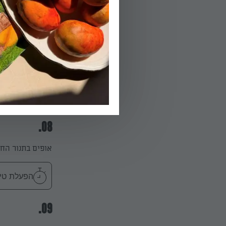
מחממים את התנור ל180 
06.
מניחים מנג'טים מס' 4 בבקעים של תבני
07.
בעזרת כף, מוסיפים לת
08.
אופים בתנור החם כ-16-18
הפעלת טיימר 18
09.