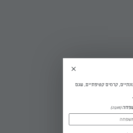
פינס
ונתיים, קרמים קטיפתיים, שגם
חידה ומעט
פחה
(חובה)