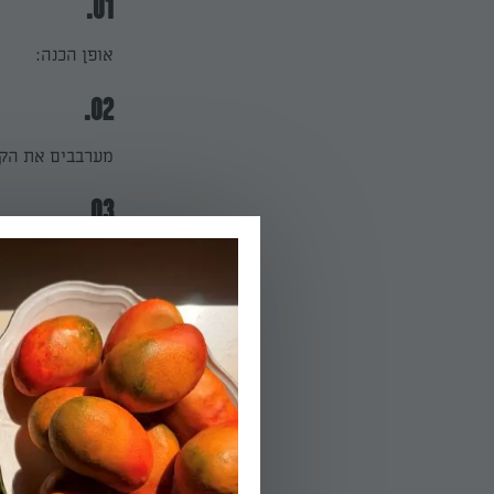
01.
אופן הכנה:
02.
מערבבים את הקמ
03.
בקערה נפרדת מו
בכדאי שלא ישחיר), חלב, 3 כפות מייפל, החמאה המומסת
04.
מערבבים ביחד א
סמיכה.
05.