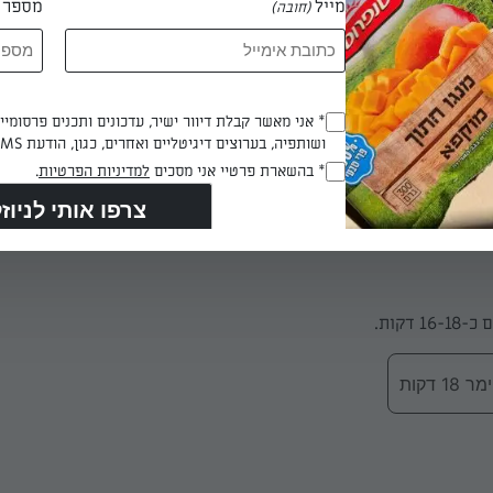
מייל
מספר ט
(חובה)
מעלות.
ת בקעים.
Opt_In
* אני מאשר קבלת דיוור ישיר, עדכונים ותכנים פרסומי
ושותפיה, בערוצים דיגיטליים ואחרים, כגון, הודעת SMS וואטסאפ, מייל
(חובה)
RegulationsApproved
* בהשארת פרטיי אני מסכים
למדיניות הפרטיות
.
(חובה)
וך כל מנג'ט מהבלילה עד לגובה 3/4 מגובה המנג'ט.
 דקות.
 דקות