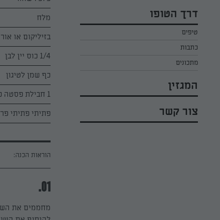
כל הקינוחים לפסח
אפרת ליכטנשטט
דרך הטופו
מלח
סלטים לפסח
קארין בנולול
טיפים
עוגיות לפסח
בזיליקום או אורג
מירי כהן
כתבות
רובי מיכאל
1/4 כוס יין לבן
מתכונים
כף שמן לטיגון
המגזין
1 חבילת פסטה פטוצ'יני
צור קשר
פתיתי פתיתי פר
הוראות הכנה:
01.
מחממים את השמן
להוסיף את השום,