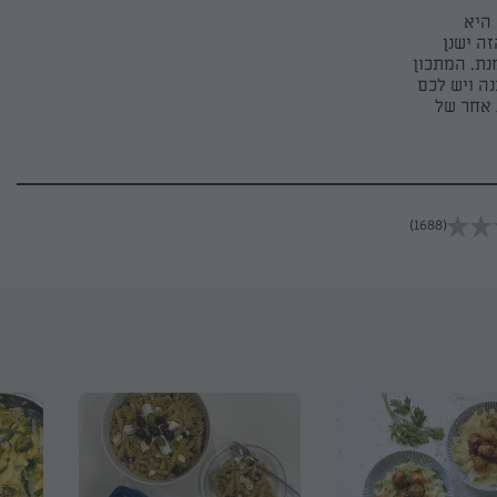
היא
ה ישנן
נת. המתכון
ה ויש לכם
 אחר של
(1688)