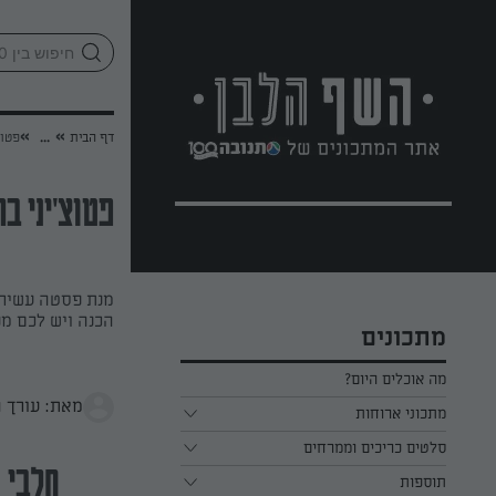
לג
אזור
וכן
חתון
»
»
דף הבית
...
פטוצ
פטוצ'יני ב
מנת פסטה עשירה
הכנה ויש לכם מ
מתכונים
מה אוכלים היום?
מאת: עורך 
מתכוני ארוחות
ארוחת בוקר
סלטים כריכים וממרחים
חלבי
תוספות
ארוחת צהריים
כל הסלטים כריכים וממרחים