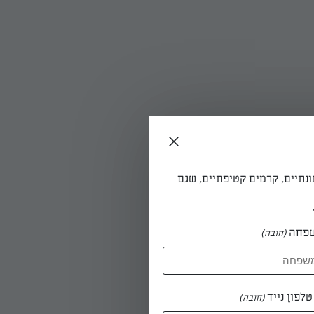
 על אש
ונתיים, קרמים קטיפתיים, שגם
פחה
(חובה)
לפון נייד
(חובה)