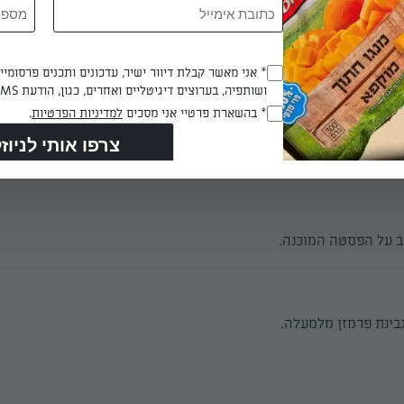
Opt_In
* אני מאשר קבלת דיוור ישיר, עדכונים ותכנים פרסומי
 הנבחר ואת הבזיליקום/אורגנו. וממשיכים לבשל כדקה.
ושותפיה, בערוצים דיגיטליים ואחרים, כגון, הודעת SMS וואטסאפ, מייל
(חובה)
RegulationsApproved
* בהשארת פרטיי אני מסכים
למדיניות הפרטיות
.
(חובה)
ה לפי הוראות היצרן.
ב על הפסטה המוכנה.
בינת פרמזן מלמעלה.