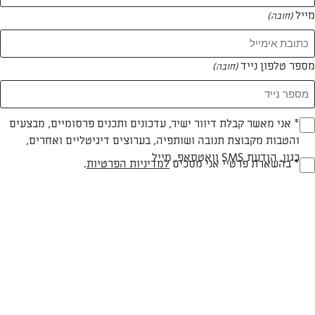
מייל
(חובה)
מספר טלפון נייד
(חובה)
צילום: יונית צוקרמן
עיצוב: יונית צוקרמן
Opt_I
* אני מאשר קבלת דיוור ישיר, עדכונים ותכנים פרסומיים, מבצעים
והטבות מקבוצת תנובה ושותפיה, בערוצים דיגיטליים ואחרים,
(חובה)
כגון, הודעת SMS וואטסאפ, מייל
חלבי
עד 20 דק
קלה
RegulationsApprove
* בהשארת פרטיי אני מסכים
למדיניות הפרטיות
.
(חובה)
סוג מתכון
זמן הכנה
רמת מיומנות
המרכיבים ל 4-6 מנות: