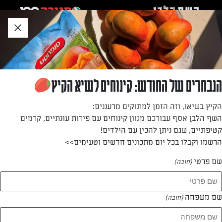
לג
אזור
וכן
חתון
»
»
דף הבית
...
שקשוקה תרד עם בולגרית וגאודה
שקשוקה תרד עם בולגרית וגאודה
הנבחרים של החודש: קינוחים לשיא הקיץ
שקשוקת תרד קלאסית של יונית צוקרמן עם שדרוג מעולה של
הקיץ בשיאו, וזה הזמן למתוקים מרעננים:
בולגרית וגאודה. מתכון שחובה להכיר ולשדרג איתו את ארוחות
השף הלבן אסף עבורכם מגוון קינוחים עם פירות עונתיים, קרמים
הבוקר המשפחתיות בסוף השבוע
קטיפתיים, שגם ניתן להכין עם הילדים!
הרשמו וקבלו בכל יום מתכונים חדשים וטעימים>>
מאת: יונית צוקרמן
שם פרטי
(חובה)
שם משפחה
(חובה)