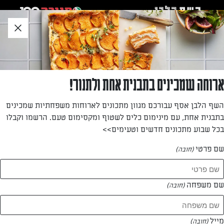
לג
אזור
וכן
חתון
»
»
דף הבית
...
שקשוקה יוונית עם פלפלים, זיתים וגבינת פטה
שקשוקה יוונית עם פלפלים, זיתים וגבינת פטה
ארוחה שמכינים בתבנית אחת ולתנור!
שקשוקה בניחוח יווני! קבלו את המתכון המשודרג של דור משה
השף הלבן אסף עבורכם מגוון מתכונים לארוחות משפחתיות שמכינים
לשקשוקה עם עגבניות, פלפלים, זיתים וגבינת פטה. מומלץ
בתבנית אחת, עם מינימום כלים לשטוף ומקסימום טעם. הרשמו וקבלו
להגיש לצד סלט יווני לשדרוג הארוחה
בכל שבוע מתכונים חדשים וטעימים>>
מאת: דור משה
שם פרטי
(חובה)
שם משפחה
(חובה)
מייל
(חובה)