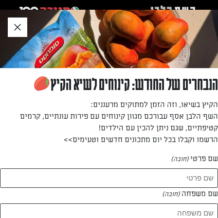
לג
אזור
וכן
חתון
»
»
דף הבית
...
קעריות טורטיה לאירוח מושלם
קעריות טורטיה לאירוח מושלם
הנבחרים של החודש: קינוחים לשיא הקיץ
מתכון מדליק ומהיר לקעריות העשויות מטורטייה במילוי גבינות
הקיץ בשיאו, וזה הזמן למתוקים מרעננים:
וירקות. פטנט קטן שיהפוך את האירוח למיוחד!
השף הלבן אסף עבורכם מגוון קינוחים עם פירות עונתיים, קרמים
קטיפתיים, שגם ניתן להכין עם הילדים!
מאת: עורך השף הלבן
הרשמו וקבלו בכל יום מתכונים חדשים וטעימים>>
שם פרטי
(חובה)
שם משפחה
(חובה)