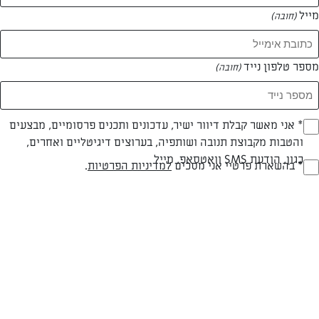
מייל
(חובה)
מספר טלפון נייד
(חובה)
Opt_I
* אני מאשר קבלת דיוור ישיר, עדכונים ותכנים פרסומיים, מבצעים
והטבות מקבוצת תנובה ושותפיה, בערוצים דיגיטליים ואחרים,
(חובה)
כגון, הודעת SMS וואטסאפ, מייל
RegulationsApprove
* בהשארת פרטיי אני מסכים
למדיניות הפרטיות
.
(חובה)
חלבי
עד 20 דק
קלה
סוג מתכון
זמן הכנה
רמת מיומנות