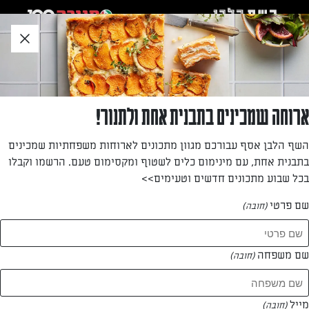
לג
אזור
וכן
חתון
»
דף הבית
לביבות תפוח עץ, קינמון ופטל
לביבות תפוח עץ, קינמון ופטל
ארוחה שמכינים בתבנית אחת ולתנור!
בואו להתפנק עם מתכון ללביבות נהדרות ולצידן, מטבלים
השף הלבן אסף עבורכם מגוון מתכונים לארוחות משפחתיות שמכינים
בטעמים
בתבנית אחת, עם מינימום כלים לשטוף ומקסימום טעם. הרשמו וקבלו
בכל שבוע מתכונים חדשים וטעימים>>
מאת: אודי ברקן
שם פרטי
(חובה)
שם משפחה
(חובה)
מייל
(חובה)