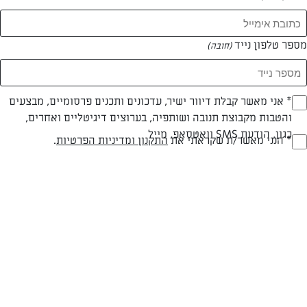
מספר טלפון נייד
(חובה)
* אני מאשר קבלת דיוור ישיר, עדכונים ותכנים פרסומיים, מבצעים
(חובה)
והטבות מקבוצת תנובה ושותפיה, בערוצים דיגיטליים ואחרים,
כגון, הודעת SMS וואטסאפ, מייל
* הנני מאשר/ת שקראתי את
התקנון ומדיניות הפרטיות
.
(חובה)
צילום: אפיק גבאי
עיצוב: נעה קנרק
פרווה
30 דק
קלה
סוג מתכון
זמן הכנה
רמת מיומנות