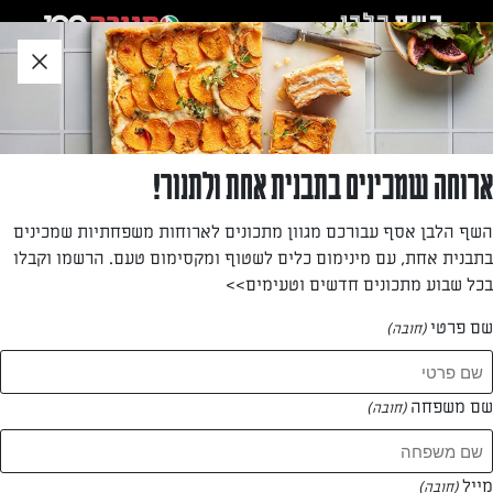
לג
אזור
וכן
חתון
»
»
דף הבית
...
לביבות זוקיני ובוטנים עם שמנת חמוצה
לביבות זוקיני ובוטנים עם שמנת חמוצה
ארוחה שמכינים בתבנית אחת ולתנור!
לביבות ירק טעימות במיוחד. חמאת בוטנים משמשת כתבלין,
השף הלבן אסף עבורכם מגוון מתכונים לארוחות משפחתיות שמכינים
בוטנים קצוצים תורמים פריכות משגעת ורוטב שמנת חמוצה
בתבנית אחת, עם מינימום כלים לשטוף ומקסימום טעם. הרשמו וקבלו
משלים את הטעמים.
בכל שבוע מתכונים חדשים וטעימים>>
מאת: דנית סלומון
שם פרטי
(חובה)
שם משפחה
(חובה)
מייל
(חובה)