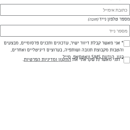
מספר טלפון נייד
(חובה)
* אני מאשר קבלת דיוור ישיר, עדכונים ותכנים פרסומיים, מבצעים
(חובה)
צילום: יהודה סלומון
עיצוב: יהודה סלומון
והטבות מקבוצת תנובה ושותפיה, בערוצים דיגיטליים ואחרים,
כגון, הודעת SMS וואטסאפ, מייל
* הנני מאשר/ת שקראתי את
התקנון ומדיניות הפרטיות
.
(חובה)
חלבי
עד 40 דק
קלה
סוג מתכון
זמן הכנה
רמת מיומנות
המרכיבים ל 16 יחידות: