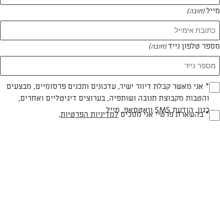
מייל
(חובה)
מספר טלפון נייד
(חובה)
צילום: אפיק גבאי
עיצוב: נעה קנריק
Opt_I
* אני מאשר קבלת דיוור ישיר, עדכונים ותכנים פרסומיים, מבצעים
והטבות מקבוצת תנובה ושותפיה, בערוצים דיגיטליים ואחרים,
(חובה)
כגון, הודעת SMS וואטסאפ, מייל
RegulationsApprove
* בהשארת פרטיי אני מסכים
למדיניות הפרטיות
.
פרווה
30 דק
קלה
(חובה)
סוג מתכון
זמן הכנה
רמת מיומנות
המרכיבים ל 6 מנות: