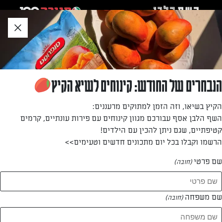
לג
אזור
וכן
חתון
»
»
דף הבית
...
חריימה טופו
חריימה טופו
הנבחרים של החודש: קינוחים לשיא הקיץ
חריימה מטופו מתאים לכל ארוחה
הקיץ בשיאו, וזה הזמן למתוקים מרעננים:
השף הלבן אסף עבורכם מגוון קינוחים עם פירות עונתיים, קרמים
מאת: אביגיל מייזליק
קטיפתיים, שגם ניתן להכין עם הילדים!
הרשמו וקבלו בכל יום מתכונים חדשים וטעימים>>
שם פרטי
(חובה)
שם משפחה
(חובה)