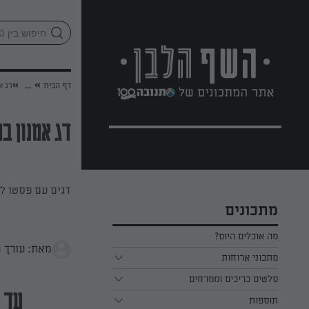
לג
אזור
וכן
חתון
»
»
דף הבית
...
דג א
דג אמנון ב
דגים עם פסטו ל
מתכונים
מה אוכלים היום?
מאת: עורך 
מתכוני ארוחות
ארוחת בוקר
סלטים כריכים וממרחים
עד 20 דק
תוספות
ארוחת צהריים
כל הסלטים כריכים וממרחים