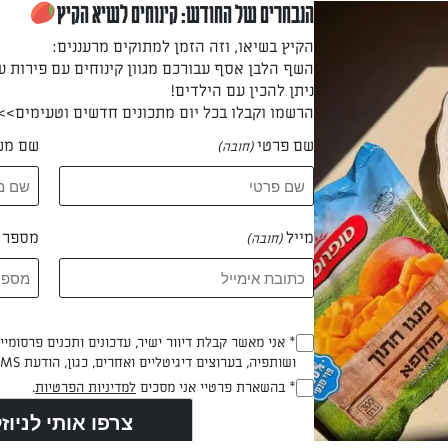
לים לפרוסות.
הנבחרים של החודש: קינוחים לשיא הקיץ
הקיץ בשיאו, וזה הזמן למתוקים מרעננים:
השף הלבן אסף עבורכם מגוון קינוחים עם פירות ע
ניתן להכין עם הילדים!
לים במלח גס, פלפל שחור וחצי מכמות השמן זית.
הרשמו וקבלו בכל יום מתכונים חדשים וטעימים>>
שם פרטי
שם מש
(חובה)
לים בגריל ומורידים להם את הקליפה.
מייל
מספר ט
(חובה)
 ע"י טחינה של הצנוברים, הבזילקום והשמן זית (עד לקבלת ממרח).
Opt_In
* אני מאשר קבלת דיוור ישיר, עדכונים ותכנים פרסומי
ושותפיה, בערוצים דיגיטליים ואחרים, כגון, הודעת SMS וואטסאפ, מייל
(חובה)
 וחותכים את הדג לרצועות.
RegulationsApproved
* בהשארת פרטיי אני מסכים
למדיניות הפרטיות
.
(חובה)
 דקות