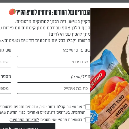
הנבחרים של החודש: קינוחים לשיא הקיץ
וף בחצי מכמות המשרה, מקפידים לשפשף מתחת לעור.
הקיץ בשיאו, וזה הזמן למתוקים מרעננים:
השף הלבן אסף עבורכם מגוון קינוחים עם פירות ע
ניתן להכין עם הילדים!
הרשמו וקבלו בכל יום מתכונים חדשים וטעימים>>
הקוקי מחצית מכמות התפו"א עם שתי כפות מהמשרה, מכניסים את הע
שם פרטי
שם מש
(חובה)
י האדמה ומעל יוצקים את כל שארית המשרה הנותר.
מייל
מספר ט
(חובה)
 שקית הקוקי ועושים לה "מסאז'": משפשפים אותה בשתי הידיים בכד
ו"א.
Opt_In
* אני מאשר קבלת דיוור ישיר, עדכונים ותכנים פרסומי
ת בתבנית עמוקה, כדי שאם תיקרע במהלך האפיה לא יתלכלך התנור כול
ושותפיה, בערוצים דיגיטליים ואחרים, כגון, הודעת SMS וואטסאפ, מייל
(חובה)
RegulationsApproved
* בהשארת פרטיי אני מסכים
למדיניות הפרטיות
.
(חובה)