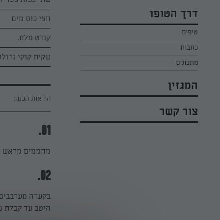
כל הקינוחים לפסח
אפרת ליכטנשטט
דרך הטופו
סלטים לפסח
חצי כוס מים
קארין בנולול
טיפים
עוגיות לפסח
מירי כהן
קורט מלח.
כתבות
רובי מיכאל
שקית קוקי גדולה
מתכונים
המגזין
הוראות הכנה:
צור קשר
01.
מחממים מראש תנור ל-250 מעלות, כאשר התנור מכוון לחום מל
02.
בקערה מערבבים 
היטב עד קבלת מ