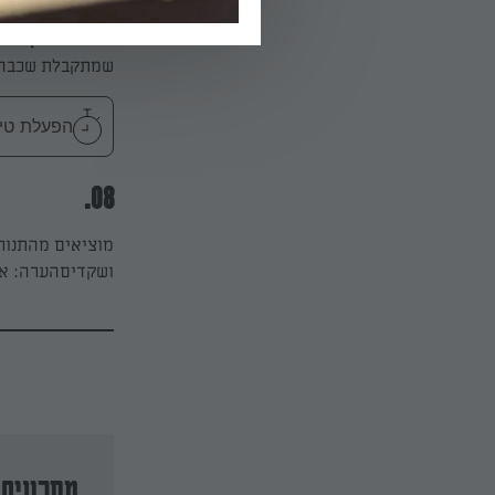
שמתקבלת שכבה ק
הפעלת טיימר 15
08.
מוציאים מהתנור,
ושקדיםהערה: אפ