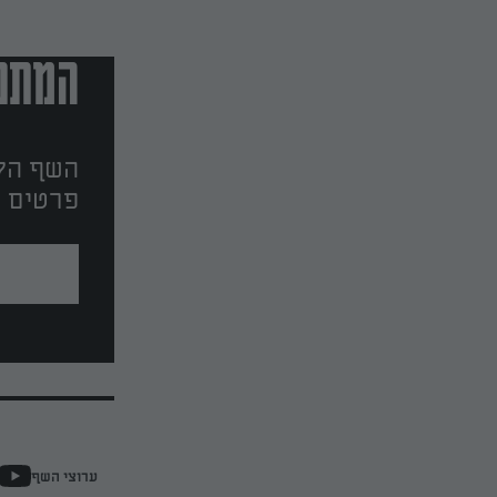
המתכו
השף הלב
פרטים ו
ערוצי השף