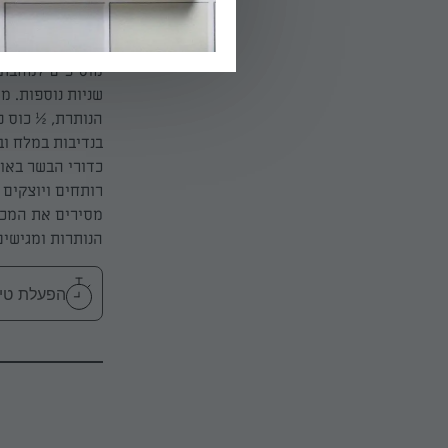
04.
שניות נוספות. מ
בנדיבות במלח וב
מסירים את המכס
הנותרות ומגישים
הפעלת טיימר 20