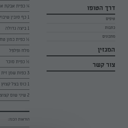
כל הקינוחים לפסח
אפרת ליכטנשטט
¼ כפית אבקת אפ
דרך הטופו
סלטים לפסח
קארין בנולול
1 כף סובין שיבולת־שועל
טיפים
עוגיות לפסח
מירי כהן
כתבות
1 ביצה גדולה
רובי מיכאל
מתכונים
½ כפית כמון טחו
המגזין
מלח ופלפל
½ כפית סוכר
צור קשר
3 כפות שמן זית
1 כוס בצל קצוץ מוקפא סנפרוסט
2 שיני שום קצוצות
הוראות הכנה: