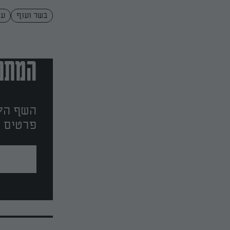
בשר ועוף
עי
המתכו
השף הלב
פרטים ו