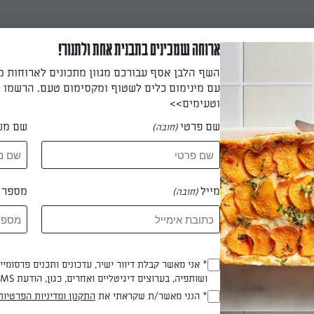
ארוחה שמכינים בתבנית אחת ולתנור!
ורז ושורים במים למשך 10 דקות.
השף הלבן אסף עבורכם מגוון מתכונים לארוחות 
עם מינימום כלים לשטוף ומקסימום טעם. הרשמו ו
 דקות
וטעימים>>
שם פרטי
שם מש
(חובה)
 הבשר. מערבבים יחד בשר, ½ כוס פטרוזיליה קצוצה דק, ¼ כוס נענע קצ
 הלימון, אבקת אפייה, סובין וביצה ומתבלים בכמון, במלח, בפלפל ובס
מייל
מספר ט
(חובה)
ורים קטנים.
* אני מאשר קבלת דיוור ישיר, עדכונים ותכנים פרסומי
מחממים את השמן במחבת עמוקה בעלת ציפוי מונע הדב
(חובה)
ושותפיה, בערוצים דיגיטליים ואחרים, כגון, הודעת SMS וואטסאפ, מייל
הבשר בשמן החם במשך כ־5 דקות עד שהם משחימים מכל עבריהם. מוציאים את כדור
* הנני מאשר/ת שקראתי את
התקנון ומדיניות הפרטיות
(חובה)