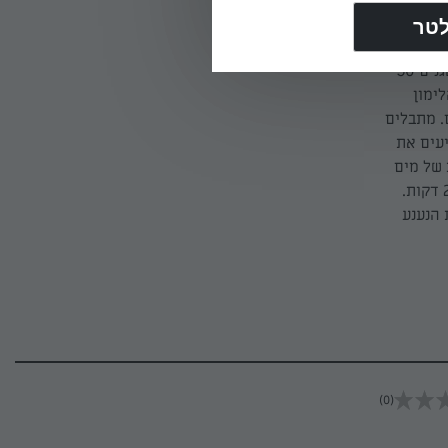
מוסיפים למחבת את הבצל ומטגנים תוך ערבוב עד שהוא מצהיב. מוסיפים את השום ומטגנים 30
ימון
ות (500 מ"ל) מים רותחים. מתבלים
יעים את
ון עם ½ כוס (125 מ"ל) נוספת של מים
רותחים ויוצקים על האורז ועל כדורי הבשר. מכסים ומבשלים מעל להבה נמוכה במשך 20 דקות.
 הנענע
(0)