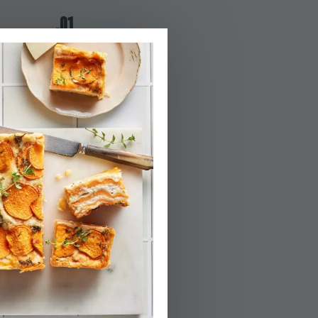
01.
שוטפים היטב את הא
הפעלת טיימר 10
02.
מכינים את כדורי
חצי מכמות קליפת
היטב וצרים מהתערובת 16 כד
03.
לצלחת.