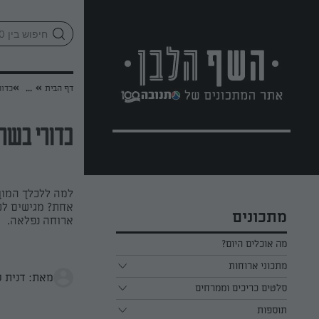
לג
אזור
וכן
חתון
»
»
דף הבית
...
כדור
כדורי בשר 
למה ללכלך המון
אחת? מגישים לש
מתכונים
ארוחה נפלאה.
מה אוכלים היום?
מתכוני ארוחות
מאת: דנית ס
ארוחת בוקר
סלטים כריכים וממרחים
תוספות
ארוחת צהריים
כל הסלטים כריכים וממרחים