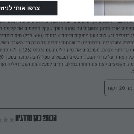
וסיפים אורז מסונן ומטגנים עד שהוא הופך שקוף. מוסיפים את קליפת הל
הנותרת, ½ כוס פטרוזיליה ו־¼ כוס נענע ויוצקים פנימה 2 כוס
פלפל ומערבבים. מרתיחים עד שהמים יורדים עד גובה פני האורז. משק
כדורי הבשר באורז עד חצי גובהם. מערבבים את מיץ הלימ
ה, מקפיצים קצת את האורז במזלג, זורים למעלה את הפטרוזיליה ואת
.
 דקות
הכנת? כאן מדרגים