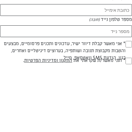
מספר טלפון נייד
(חובה)
* אני מאשר קבלת דיוור ישיר, עדכונים ותכנים פרסומיים, מבצעים
(חובה)
צילום: יהודה סלומון
עיצוב: יהודה סלומון
והטבות מקבוצת תנובה ושותפיה, בערוצים דיגיטליים ואחרים,
כגון, הודעת SMS וואטסאפ, מייל
* הנני מאשר/ת שקראתי את
התקנון ומדיניות הפרטיות
.
(חובה)
בשרי
עד 20 דק
קלה
סוג מתכון
זמן הכנה
רמת מיומנות
המרכיבים ל 16 יחידות: