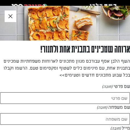
לג
אזור
וכן
חתון
»
»
דף הבית
...
גלילי שישליק וירקות
גלילי שישליק וירקות
ארוחה שמכינים בתבנית אחת ולתנור!
מעדיפים ארוחה שאיננה דורשת בישול? הגלילים הצבעוניים
השף הלבן אסף עבורכם מגוון מתכונים לארוחות משפחתיות שמכינים
האלה יכולים לתפקד כארוחה קלה קלילה – דלה בשומן
בתבנית אחת, עם מינימום כלים לשטוף ומקסימום טעם. הרשמו וקבלו
ובקלוריות – או כמנה ראשונה
בכל שבוע מתכונים חדשים וטעימים>>
מאת: דנית סלומון
שם פרטי
(חובה)
שם משפחה
(חובה)
מייל
(חובה)