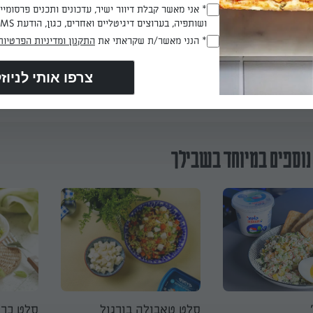
* אני מאשר קבלת דיוור ישיר, עדכונים ותכנים פרסומי
(חובה)
 צלחת הגשה את הרוטב עם הכוסברה ומעליו להניח את הסלט המתובל.
ושותפיה, בערוצים דיגיטליים ואחרים, כגון, הודעת SMS וואטסאפ, מייל
* הנני מאשר/ת שקראתי את
התקנון ומדיניות הפרטיות
(חובה)
הכנת? כאן מדרגים
נוספים במיוחד בשבילך
סלט טאבולה בורגול
סלט כרו