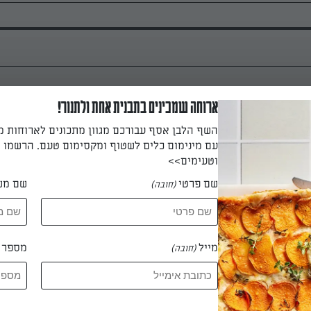
ארוחה שמכינים בתבנית אחת ולתנור!
השף הלבן אסף עבורכם מגוון מתכונים לארוחות 
עם מינימום כלים לשטוף ומקסימום טעם. הרשמו ו
וטעימים>>
שם פרטי
שם מש
(חובה)
מנגו, פלפל אדום והפטרוזיליה.
מייל
מספר ט
(חובה)
בב את השמן זית והלימון.כמחצית מהרוטב לערבב עם המדליון כוסברה
ערובת המנגו.