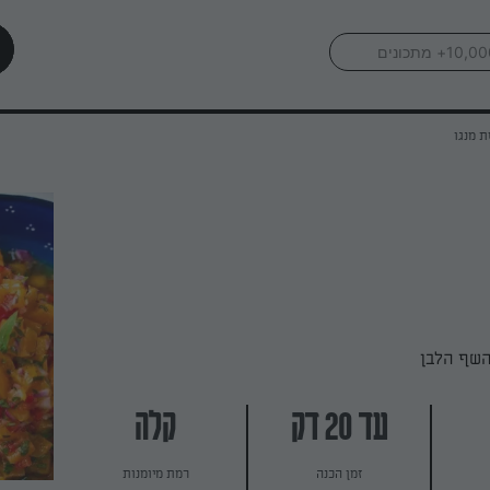
 מנגו
השף הלבן
עד 20 דק
קלה
זמן הכנה
רמת מיומנות