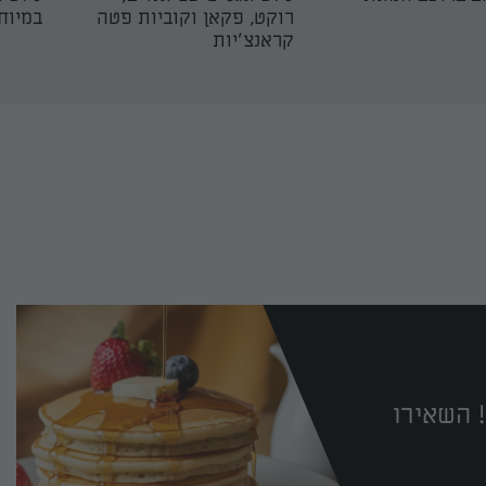
רוקט, פקאן וקוביות פטה
במיוח
קראנצ׳יות
 השאירו