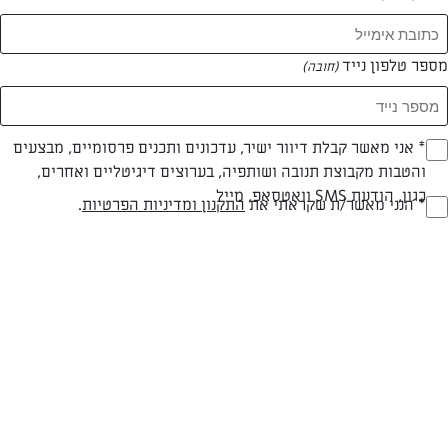
מספר טלפון נייד
(חובה)
* אני מאשר קבלת דיוור ישיר, עדכונים ותכנים פרסומיים, מבצעים
(חובה)
צילום: נמרוד סונדרס
עיצוב: נועה קנריק
והטבות מקבוצת תנובה ושותפיה, בערוצים דיגיטליים ואחרים,
כגון, הודעת SMS וואטסאפ, מייל
* הנני מאשר/ת שקראתי את
התקנון ומדיניות הפרטיות
.
(חובה)
עד 10 דק
קלה
זמן הכנה
רמת מיומנות
המרכיבים ל 2: