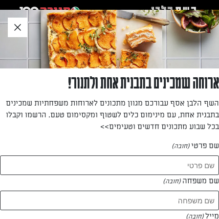
לג
אזור
וכן
חתון
»
»
דף הבית
...
סלט שוק משודרג
סלט שוק משודרג
ארוחה שמכינים בתבנית אחת ולתנור!
סלט שוק ירקות טריים ורעננים עם שדרוג של גבינת מנצ'גו
השף הלבן אסף עבורכם מגוון מתכונים לארוחות משפחתיות שמכינים
שמשתלבת מצוין עם טעמים טריים וחריפים ולוקחת אותם לרמה
בתבנית אחת, עם מינימום כלים לשטוף ומקסימום טעם. הרשמו וקבלו
חדשה. מתאים לאירוח וגם כארוחה קלילה באמצע היום.
בכל שבוע מתכונים חדשים וטעימים>>
מאת: עורך השף הלבן
שם פרטי
(חובה)
שם משפחה
(חובה)
מייל
(חובה)