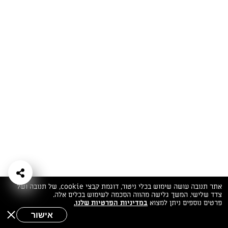
המתכונים הכי טעימים במקום אחד!
השף הלבן אסף עבורכם מתכונים חלומיים לחורף
מפנק! השאירו פרטים וקבלו מתכונים חדשים בכל
יום>>
צרפו אותי לניוזלטר
ערוצי השף
מדיניות
מפת אתר
שאלות
יצירת קשר
תנאי שימוש
פרטיות
ותשובות
הצהרת נגישות
אתר תנובה עושה שימוש בכלי ניטור, דוגמת קבצי cookie, של תנובה ושל
צדד שלישי. המשך גלישה מהווה הסכמה לשימוש בכלים אלה.
פרטים נוספים ניתן למצוא
במדיניות הפרטיות שלנו.
אישור
שאלות לשף
חיפוש
תפריט