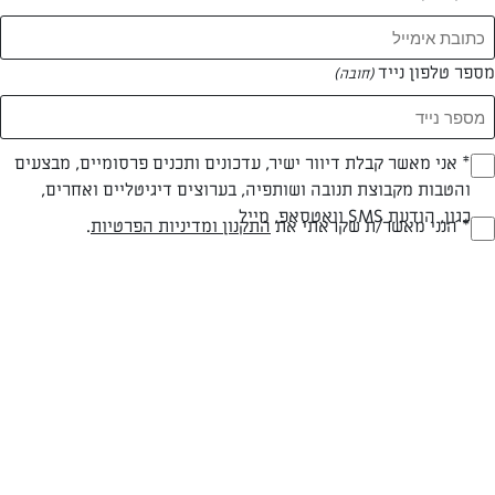
מספר טלפון נייד
(חובה)
* אני מאשר קבלת דיוור ישיר, עדכונים ותכנים פרסומיים, מבצעים
(חובה)
והטבות מקבוצת תנובה ושותפיה, בערוצים דיגיטליים ואחרים,
חלבי
עד 40 דק
בינונית
כגון, הודעת SMS וואטסאפ, מייל
* הנני מאשר/ת שקראתי את
התקנון ומדיניות הפרטיות
.
(חובה)
סוג מתכון
זמן הכנה
רמת מיומנות
המרכיבים ל 6 מנות:
3 קישואים בינוניים
6 כפות שמן זית