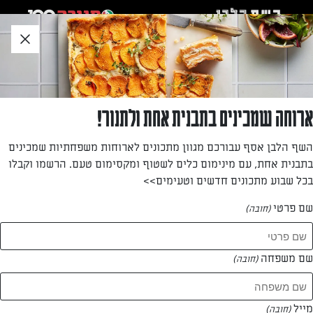
לג
אזור
וכן
חתון
»
»
דף הבית
...
סלט פיראוס וקישואים ברוזמרין
סלט פיראוס וקישואים ברוזמרין
ארוחה שמכינים בתבנית אחת ולתנור!
סלט מפנק של השף ניר צוק!
השף הלבן אסף עבורכם מגוון מתכונים לארוחות משפחתיות שמכינים
בתבנית אחת, עם מינימום כלים לשטוף ומקסימום טעם. הרשמו וקבלו
מאת: ניר צוק
בכל שבוע מתכונים חדשים וטעימים>>
שם פרטי
(חובה)
שם משפחה
(חובה)
מייל
(חובה)