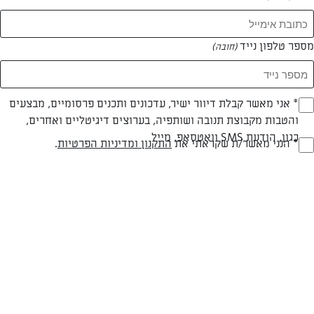
מספר טלפון נייד
(חובה)
* אני מאשר קבלת דיוור ישיר, עדכונים ותכנים פרסומיים, מבצעים
(חובה)
והטבות מקבוצת תנובה ושותפיה, בערוצים דיגיטליים ואחרים,
כגון, הודעת SMS וואטסאפ, מייל
* הנני מאשר/ת שקראתי את
התקנון ומדיניות הפרטיות
.
(חובה)
צילום: דניאלה נויפלד
עיצוב: דניאלה נויפלד
פרווה
60 דק
קלה
סוג מתכון
זמן הכנה
רמת מיומנות