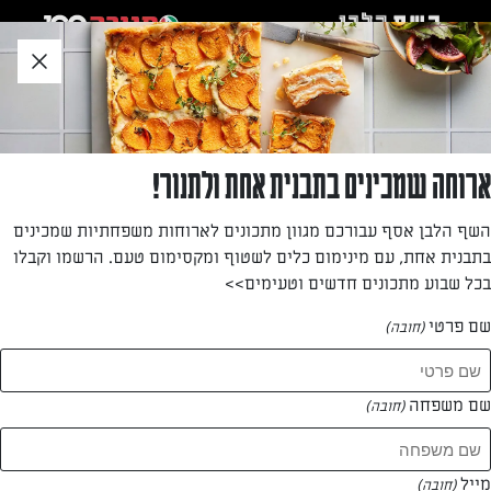
לג
אזור
וכן
חתון
»
»
דף הבית
...
סלט עדשים שחורות וטופו עם ירקות אנטיפסטי – ארוחה שלמה בסלט
סלט עדשים שחורות וטופו עם ירקות אנטיפסטי –
ארוחה שמכינים בתבנית אחת ולתנור!
ארוחה שלמה בסלט
השף הלבן אסף עבורכם מגוון מתכונים לארוחות משפחתיות שמכינים
בתבנית אחת, עם מינימום כלים לשטוף ומקסימום טעם. הרשמו וקבלו
סלט שהוא ארוחה שלמה. הטעמים של האנטיפסטי מתאימים
בכל שבוע מתכונים חדשים וטעימים>>
בול לטעמי הטופו פרובנס והתוצאה היא סלט טעים ומזין, מצוין
לקחת לעבודה.
שם פרטי
(חובה)
מאת: דניאלה נויפלד
שם משפחה
(חובה)
מייל
(חובה)