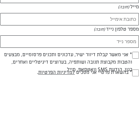
מייל
(חובה)
מספר טלפון נייד
(חובה)
Opt_I
* אני מאשר קבלת דיוור ישיר, עדכונים ותכנים פרסומיים, מבצעים
חלבי
עד 40 דק
קלה
והטבות מקבוצת תנובה ושותפיה, בערוצים דיגיטליים ואחרים,
(חובה)
כגון, הודעת SMS וואטסאפ, מייל
RegulationsApprove
* בהשארת פרטיי אני מסכים
למדיניות הפרטיות
.
סוג מתכון
זמן הכנה
רמת מיומנות
(חובה)
המרכיבים ל 3:
לבישול העדשים:
250 גרם עדשים ירוקות