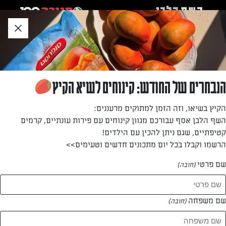
לג
אזור
וכן
חתון
»
»
דף הבית
...
סלט עדשים עם עגבניות וגבינה בולגרית
סלט עדשים עם עגבניות וגבינה בולגרית
הנבחרים של החודש: קינוחים לשיא הקיץ
סלט קיצי ומהיר שמכינים בקלי קלות עם עדשים ירוקות, עגבניות
הקיץ בשיאו, וזה הזמן למתוקים מרעננים:
טריות, עשבי תיבול וגבינה בולגרית.
השף הלבן אסף עבורכם מגוון קינוחים עם פירות עונתיים, קרמים
קטיפתיים, שגם ניתן להכין עם הילדים!
מאת: עורך השף הלבן
הרשמו וקבלו בכל יום מתכונים חדשים וטעימים>>
שם פרטי
(חובה)
שם משפחה
(חובה)