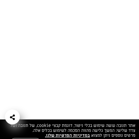
המתכונים הכי טעימים במקום אחד!
השף הלבן אסף עבורכם מתכונים חלומיים לחורף
מפנק! השאירו פרטים וקבלו מתכונים חדשים בכל
יום>>
צרפו אותי לניוזלטר
ערוצי השף
מדיניות
מפת אתר
שאלות
יצירת קשר
תנאי שימוש
פרטיות
ותשובות
הצהרת נגישות
אתר תנובה עושה שימוש בכלי ניטור, דוגמת קבצי cookie, של תנובה ושל
צדד שלישי. המשך גלישה מהווה הסכמה לשימוש בכלים אלה.
פרטים נוספים ניתן למצוא
במדיניות הפרטיות שלנו.