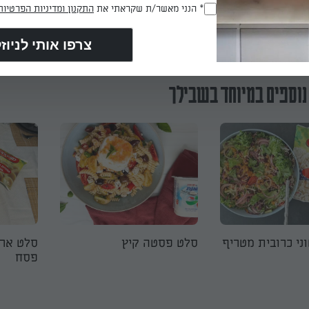
* הנני מאשר/ת שקראתי את
התקנון ומדיניות הפרטיות
(חובה)
הכנת? כאן מדרגים
נוספים במיוחד בשבילך
ני כרובית מטריף
סלט פסטה קיץ
סלט ארט
פסח