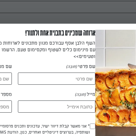
טרי
ארוחה שמכינים בתבנית אחת ולתנור!
השף הלבן אסף עבורכם מגוון מתכונים לארוחות 
עם מינימום כלים לשטוף ומקסימום טעם. הרשמו ו
וטעימים>>
שם פרטי
שם מש
(חובה)
מייל
מספר ט
(חובה)
יבים, הכינו את התחמיץ וערבבו יחד
* אני מאשר קבלת דיוור ישיר, עדכונים ותכנים פרסומי
(חובה)
ושותפיה, בערוצים דיגיטליים ואחרים, כגון, הודעת SMS וואטסאפ, מייל