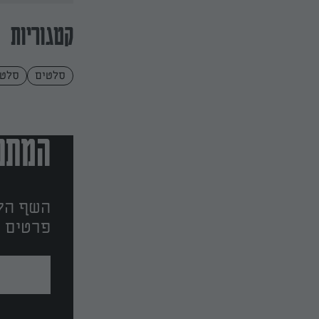
קטגוריות
סלטים
סלטי
המתכו
השף הלב
פרטים ו