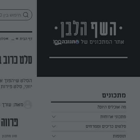
לג
אזור
וכן
חתון
»
»
דף הבית
...
סלט 
סלט כרוב 
הסלט שיהפוך את
יווני, סלט פירות
מתכונים
מאת: עורך 
מה אוכלים היום?
מתכוני ארוחות
פרווה
ארוחת בוקר
סלטים כריכים וממרחים
תוספות
ארוחת צהריים
כל הסלטים כריכים וממרחים
סוג מתכון