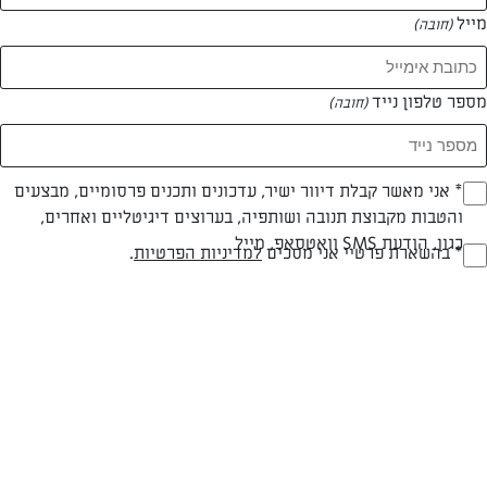
מייל
(חובה)
מספר טלפון נייד
(חובה)
Opt_I
* אני מאשר קבלת דיוור ישיר, עדכונים ותכנים פרסומיים, מבצעים
והטבות מקבוצת תנובה ושותפיה, בערוצים דיגיטליים ואחרים,
(חובה)
חלבי
עד 20 דק
קלה
כגון, הודעת SMS וואטסאפ, מייל
RegulationsApprove
* בהשארת פרטיי אני מסכים
למדיניות הפרטיות
.
(חובה)
סוג מתכון
זמן הכנה
רמת מיומנות
המרכיבים ל 2 מנות תלוי בגודל קופסת הגבינה:
מיכל שלם של גבינה לבנה