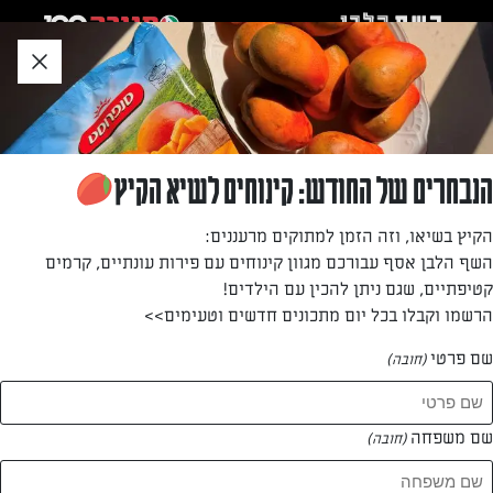
לג
אזור
וכן
חתון
»
»
דף הבית
...
גבינה ביתית עם זיתים
גבינה ביתית עם זיתים
הנבחרים של החודש: קינוחים לשיא הקיץ
משדרגים את הגבינה ונהנים מטעם מיוחד לכריכים, ברוסקטות
הקיץ בשיאו, וזה הזמן למתוקים מרעננים:
ואפילו נשנוש עם בייגלה
השף הלבן אסף עבורכם מגוון קינוחים עם פירות עונתיים, קרמים
קטיפתיים, שגם ניתן להכין עם הילדים!
מאת: מאיה דוידוב
הרשמו וקבלו בכל יום מתכונים חדשים וטעימים>>
שם פרטי
(חובה)
שם משפחה
(חובה)