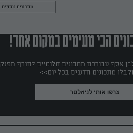
ושמן צ׳ילי חריף-עדין שנותן קיק מושלם. זו מנה
מתכונים נוספים
מרשימה שנראית כמו מהמסעדה, אבל קלה להכנ
בבית ומתאימה גם כארוחה צמחונית או טבעונית
שילוב של טעמים, צבעים ומרקמים שהופכים כל 
לחגיגה אמיתית.
נים הכי טעימים במקום אחד!
ן אסף עבורכם מתכונים חלומיים לחורף מפנק!
קבלו מתכונים חדשים בכל יום>>
צרפו אותי לניוזלטר