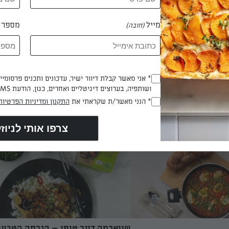
חני ורך מבפנים עם מעטפת צרובה
מאמץ. הזיתים מוסיפים קונטרסט מלוח ומרקם נ
תבשילי קארי, מטבלים, שווארמה
והשומשום למעלה נותן את הנגיעה הקלויה שמ
מייל
מספר ט
(חובה)
סנדוויץ’ מושקע.
את כל הריחות הנכונים. מתכון מהיר להכנה שמ
לכל שעה – מארוחת בוקר ועד לאירוח ערב חלב
מושקע.
* אני מאשר קבלת דיוור ישיר, עדכונים ותכנים פרסומי
(חובה)
קארי צהוב
פיצה טופו ללא גלוטן
ושותפיה, בערוצים דיגיטליים ואחרים, כגון, הודעת SMS וואטסאפ, מייל
 צהוב הן ההוכחה שטופו יכול
המתכון הזה מוכיח שפיצה ביתית יכולה להיות מ
* הנני מאשר/ת שקראתי את
התקנון ומדיניות הפרטיות
(חובה)
, עשירה ומלאת טעמים. הקציצות
קלה וללא טיפת גלוטן. במקום בצק קלאסי, מש
ירה על מרקם רך מבפנים וקריספי
בבסיס רך ויציב על בסיס טופו, ביצה וקמח שיבו
ות ברוטב קארי צהוב מבוסס קרם
שועל או חומוס – שילוב שמעניק לפיצה מרקם 
רים ורועי כהן
מאת: יקיר בן אפרים ורועי כהן
מטבח בניחוחות אסייתיים
וטעם עדין. הכול נעשה במחבת אחת: יוצקים,
ה, ביתית ומנחמת שמאזנת חריפות
מזהיבים, הופכים ומוסיפים את הרוטב, הגבינה
 של הקוקוס, ומתאימה בול לצד
והטופינג האהוב. תוך 15 דקות מתקבלת פי
סמין. קל להכנה, עשירה בחלבון
רכה מבפנים וזהובה מבחוץ – מושלמת לארוחת
 טבעוני – מתכון אחד שיכבוש
קלה, בראנץ’ או נשנוש מהיר באמצע היום.
שווארמה דונר טופו – הגרסה הטבעו