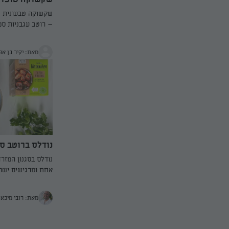
שקשוקה טבעונית ש
– רוטב עגבניות סמ
שמתחבר עם גרגירי
שמדמה ביצים רכות.
מאת: יקיר בן אפ
רך, טחינה וקשיו ט
וקרמי שנמס בתוך ה
מזינה ומנחמת, שמ
שקשוקה קלאסית – 
ערכים תזונתיים. מג
ומקבלים ארוחה ש
לאכול.
נודלס ברוטב ס
נודלס בסגנון המזר
אחת ומרגישים ישר 
מפורר כמו בשר טחו
התבשיל והרוטב. ב
מאת: רובי מיכאל
וקלה להכנה, שאי א
שמתאימה גם לאירו
השבוע.