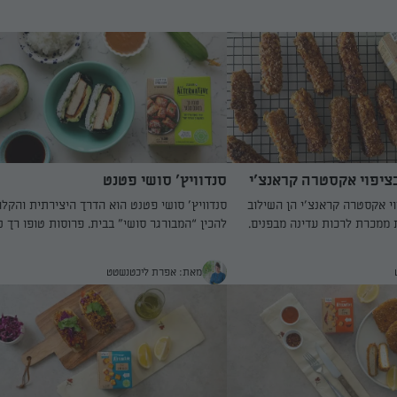
ציפוי אקסטרה קראנצ׳י
סנדוויץ׳ סושי פטנט
חם
י אקסטרה קראנצ׳י הן השילוב
סנדוויץ׳ סושי פטנט הוא הדרך היצירתית והקלה
 ממכרת לרכות עדינה מבפנים.
להכין “המבורגר סושי” בבית. פרוסות טופו רך נ
 מתובלת בסילאן, פפריקה ושום,
במחבת עם רוטב סויה, סילאן ושמן שומשום עד 
 קורנפלקס גסים שיוצרים מעטפת
משחימות וסופגות טעמים עמוקים. מרכיבים על
מאת: אפרת ליכטנשטט
פשר לטגן במחבת או לאפות
נורי אורז סושי דביק, מלפפון, בטטה רכה, אבוקד
מתקבלת תוצאה פריכה במיוחד.
וטופו – סוגרים בעדינות ומהדקים לצורת כריך ע
וטב דבש חם עם נגיעה פיקנטית
ומרשים. מגישים לצד רוטב חמאת בוטנים עשיר
 מתוק־חריף שמקפיץ את המנה.
מתקתק – ומקבלים ארוחה צמחונית מושלמת ל
 לצד סלט רענן או לארוחת
ערב או צהריים.
נק.