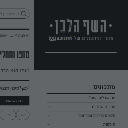
לג
אזור
וכן
חתון
»
»
דף הבית
...
טופו
טופו ותחלי
טופו הוא הרבה
מתכונים
סינון תוצא
מה אוכלים היום?
רמת מיומנות
מתכוני ארוחות
קל
בינוני
ארוחת בוקר
סלטים כריכים וממרחים
תוספות
ארוחת צהריים
כל הסלטים כריכים וממרחים