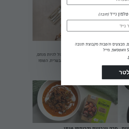
הדר,
בעדינות ולמילוי להיספג ברוטב, כך שכל ביס הוא
ושכת
שילוב מושלם של מרקמים וטעמים. מתכון פשוט
לפון נייד
(חובה)
תאים
להכנה, צבעוני ומזמין, שמתאים גם לארוחת צהריים
י
משפחתית וגם לאירוח טבעוני אלגנטי.
ים, מבצעים והטבות מקבוצת תנובה
בולונז טופו
הירה,
בולונז טופו הוא ההוכחה שטבעוני יכול להיות מנחם,
.
תמשים
עשיר ומלא טעם בדיוק כמו הגרסה הבשרית. הטופו
לת
נרסק, מתובל ונאפה עד שמקבל מרקם פירורי ו"נגיס",
נהדר
ואז מצטרף לרוטב עגבניות איטלקי עשיר עם ירקות
מאת: יקיר בן אפרים ורועי כהן
שורש, שום, עשבי תיבול ואורגנו מיובש. האיחוד בין
שני המרכיבים יוצר רוטב סמיך, בייתי ועמוק בטעמים,
צה חמה,
שמתחבר נהדר עם פסטה טרייה, ספגטי או אפילו
 ערב
אורז. זו מנה טבעונית מושלמת לאירוח, לערב קריר או
לארוחת משפחה שתרגיש כמו חיבוק חם בצלחת.
נית
מרק עגבניות וקריספי טופו