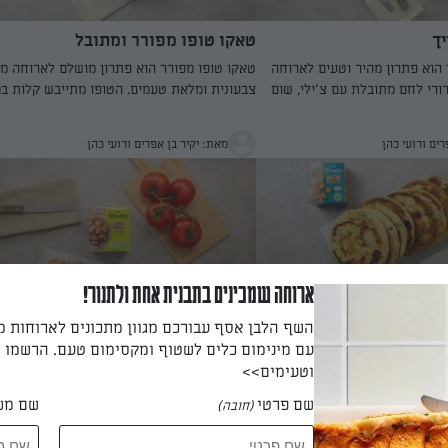
יך
טאקו טופו מפורר ומתובל
 הוא פתרון מהיר וטעים לארוחה
טאקו טופו מפורר הוא פתרון מושלם לארוחה מה
ורי לחם מתובלת עם צ׳ילי, שום
צבעונית ומלאת טעמים. הטופו מתייבש קלות ב
פת פריכה וזהובה, בעוד הטופו
ומקבל תיבול עמוק של כמון, כוסברה, פפריקה 
פנים. טובלים את פרוסות הטופו
וצ’ילי, יחד עם רסק עגבניות שמעשיר את הטעם 
רים ורועי כהן
מאת: יקיר בן אפרים ורועי כהן
יה ופירורי לחם – אפשר לחזור על
מרקם עסיסי ומעט מעושן. אופים את הטורטיות
 ומפנקת. מטגנים במחבת עד
הפוכות על רשת בתנור כדי לקבל צורה מושלמת
ינימום זמן ומאמץ.
וקראנצ’יות נהדרת, ואז ממלאים בכל הטוב –
גוואקמולי, סלסה רעננה, כרוב סגול וכוסברה טרי
ארוחה טבעונית קלילה שמתאימה גם לאירוח ספ
וגם לארוחת ערב זריזה באמצע השבוע.
ארוחה שמכינים בתבנית אחת ולתנור!
ורירי
בויוס טופו וגבינות
השף הלבן אסף עבורכם מגוון מתכונים לארוחות 
עם מינימום כלים לשטוף ומקסימום טעם. הרשמו ו
ן נהדר ללחם שטוח רך במיוחד –
מאפי הבויוס האלה הם השדרוג המושלם למטבח
וטעימים>>
וצרי חלב. הטופו הנטחן משתלב
הביתי – רכים, אווריריים ועתירי גבינות, עם נגי
שיר, גמיש ואוורירי, שמתקבל
טופו שנותנת מרקם נפלא ונפח טבעי. השילוב בי
שם פרטי
שם מש
(חובה)
חבת חמה. לאחר הטיגון הקצר,
גבינה צהובה, קוטג’ וטופו רך יוצר מאפה עסיסי
רים ורועי כהן
מאת: יקיר בן אפרים ורועי כהן
מן זית עם פטרוזיליה ושום כתוש
מבפנים וזהוב מבחוץ, עם טעם עשיר ומאוזן של