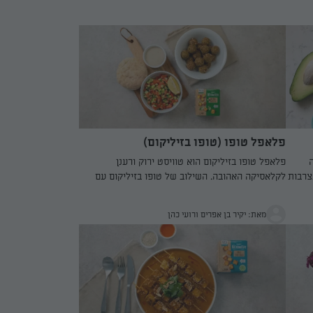
פלאפל טופו (טופו בזיליקום)
פלאפל טופו בזיליקום הוא טוויסט ירוק ורענן
צרבות
לקלאסיקה האהובה. השילוב של טופו בזיליקום עם
שהן
פטרוזיליה, כוסברה ובצל סגול יוצר תערובת עשירה
 אצת
בניחוחות, שמתובלת בכמון, כורכום ופפריקה לאיזון
מאת: יקיר בן אפרים ורועי כהן
ו
מושלם. הטיגון בחום מדויק מעניק מעטפת פריכה
גול
וזהובה, בעוד החלק הפנימי נשאר עסיסי ורך. מגישים
 ומעט
בפיתה עם טחינה, סלט קצוץ וחמוצים – או בצלחת
ארוחת
לצד ירקות טריים למנה קלילה ומשביעה.