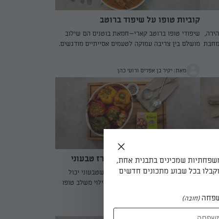
קוביות טופו על שיפוד ברוטב
קארי–חמאת בוטנים
ירה,
שיפודי טופו ברוטב קארי–חמאת בוטנים הם שילוב
מחבת
מושלם בין צריבה עמוקה לטעמים אסייתיים מודגשים.
מעושנת
קוביות הטופו נצרבות מכל הצדדים עד שהן מקבלות
ונותן
מעטפת זהובה, ואז מתבשלות ברוטב סמיך ומלא אופי
מאת: יקיר בן אפרים ורועי כהן
שמורכב מחלב קוקוס, חמאת בוטנים, קארי צהוב, סויה
ונגיעה פיקנטית של סריראצ’ה. הרוטב נספג בטופו
ומעניק לו עומק, מתקתקות עדינה וחריפות מאוזנת.
יה.
מגישים עם שומשום, כוסברה טרייה ובוטנים קצוצים –
ונטני
ומקבלים מנה מרשימה שמתאימה לארוחה משפחתית
או לאירוח בסגנון אסייתי.
פלפלים ממולאים בטופו ואורז טבעוני
משפחתיות שמכינים בתבנית אחת,
קבלו בכל שבוע מתכונים חדשים
הפלפלים הממולאים האלה מוכיחים שטבעוני יכול
עת
להיות טעים, מנחם ומלא נוכחות. המילוי משלב טופו
ן
רך, אורז מבושל, בצל ושום מוקפצים ותיבול ים־תיכוני
פחה
(חובה)
עשיר – שממלאים את הבית בריח של בישול ביתי
מאת: יקיר בן אפרים ורועי כהן
א דורש
אמיתי. האפייה בתנור גורמת לפלפלים להתרכך