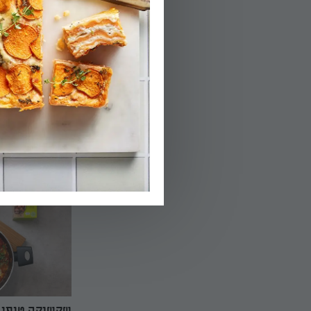
– ומקבלים לחם רי
ומגרה. מושלם לצד 
טבעונית או אפילו כ
קציצות טופו ב
קציצות טופו בקארי
להפוך למנה עמוקה
נאפות בעדינות לשמ
מבחוץ, ואז מתבשל
מאת: יקיר בן אפ
קוקוס שממלא את ה
משגעים. זו מנה חמ
עדינה עם מתקתקות
אורז לבן או אורז י
וטעימה גם למי שלא
את כולם.
שקשוקה טופו