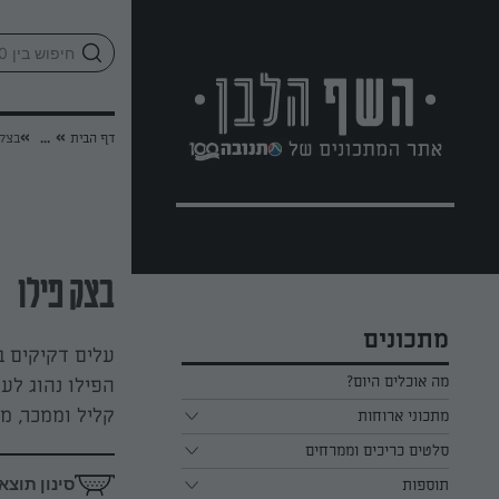
לג
אזור
וכן
חתון
»
»
דף הבית
...
בצק 
בצק פילו
מתכונים
עלים דקיקים ב
מה אוכלים היום?
הפילו נהוג לע
קליל וממכר, מ
מתכוני ארוחות
ארוחת בוקר
סלטים כריכים וממרחים
סינון תוצא
תוספות
ארוחת צהריים
כל הסלטים כריכים וממרחים