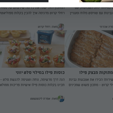
בולגרית ומשמשים
ספוליאטלה גבינות מלוח
רחלי קרוט
 במיוחד לחג השבועות, עם
המתכון הזה ישנה את כל מה שידעתם על ספולי
ינות עם טוויסט מלוח ומעניין
רחלי קרוט מדגימה איך להכין בקלות ספוליאטל
מלוח בעזרת טריק שלא חשבתם עליוץ
רה אהרוני
מאת: רחלי קרוט
מתוקות מבצק פילו
כוסות פילו במילוי סלט יווני
שירות! הכירו את אצבעות גבינת
הנה דרך מרשימה, נוחה וטעימה להגשת סלט - 
י קרוט - מתכון פשוט שמכינים
תכינו בקלות כוסות פילו אישיות פריכות ממולא
 מהר יותר
בסלט יווני קייצי ומרענן. הלהיט שיכבוש את ה
או האורחים
מאת: אפרת ליכטנשטט