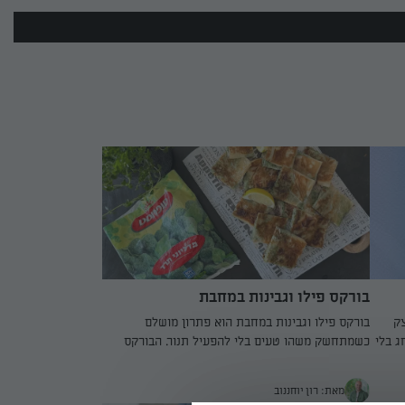
בורקס פילו וגבינות במחבת
צק
בורקס פילו וגבינות במחבת הוא פתרון מושלם
ג בלי
כשמתחשק משהו טעים בלי להפעיל תנור. הבורקס
מקבל צלייה זהובה במחבת, ממולא בתערובת עשירה
של תרד מופשר, קוטג' וביצה, והוא מזכיר את מאפי
מאת: רון יוחננוב
הרחוב מהמטבח הטורקי כמו גוזלמה או קוטאב.