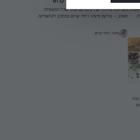
 מ-5 מצרכים של
שבלול בורקס פיצה של רחלי קרוט
אטלה.
פטריות? פירה? יש רק בורקס אחד שכל המשפחה
ה
תאהב – בורקס פיצה! רחלי קרוט במתכון לקלאסיקה
האהובה עם מילוי קל להכנה ומעטפת פריכה ומענגת.
מאת: רחלי קרוט
ככה
ות
משפחה