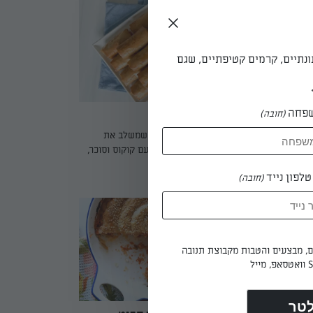
ההכנה פשוטה, המילוי גמיש לשינויים – והטעם? בול.
מתאים לארוחת ערב חגיגית, בראנץ' של שבת או סתם
כשמתחשק משהו מפנק עם מטבל יוגורט בצד.
ונתיים, קרמים קטיפתיים, שגם
פחה
(חובה)
סיגרים חלווה
סיגרים חלווה הם קינוח פריך ומתוק שמשלב את
כותי
טעמה העשיר של הטחינה הגולמית עם קוקוס וסוכר,
ך חצי
עטוף בעלי פילו דקיקים. אחרי אפייה עדינה, הם
לפון נייד
(חובה)
חלבה,
מצופים בסירופ סוכר מרענן לקבלת מרקם מושלם.
מאת: רובי מיכאל
ק לכם
מתאים למשלוחי מנות חגיגיים בפורים או כפינוק
מתוק לצד תה או קפה. קל להכנה ומרשים בהגשה.
ים, מבצעים והטבות מקבוצת תנובה