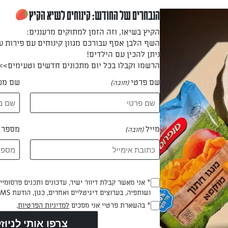
הנבחרים של החודש: קינוחים לשיא הקיץ
הקיץ בשיאו, וזה הזמן למתוקים מרעננים:
השף הלבן אסף עבורכם מגוון קינוחים עם פירות ע
ניתן להכין עם הילדים!
הרשמו וקבלו בכל יום מתכונים חדשים וטעימים>>
שם פרטי
שם מש
(חובה)
וני תרד וגבינות מבצק פילו
סיגרים במילוי שוקולד וחלבה
תרד וגבינות מבצק פילו לארוחה
סיגרים פריכים במילוי שוקולד וחלבה, המתכון
חתי קל להכנה וטעים במיוחד.
המושלם לכל חובבי המתוק! בעזרת בצק פילו אי
של מעדנות, תוכל להכין קינוח פרווה מדהים תו
מייל
מספר ט
(חובה)
שעה בלבד. המילוי המושלם של ממרח שוקולד ו
הרוש
מאת: אפרת ליכטנשטט
מבטיח שילוב טעמים מעולה, ואפייה קצרה תספ
סיגרים פריכים וזהובים, מוכנים להנאה.
Opt_In
* אני מאשר קבלת דיוור ישיר, עדכונים ותכנים פרסומי
ושותפיה, בערוצים דיגיטליים ואחרים, כגון, הודעת SMS וואטסאפ, מייל
(חובה)
RegulationsApproved
* בהשארת פרטיי אני מסכים
למדיניות הפרטיות
.
(חובה)