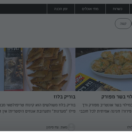
כשרות
מתי אוכלים
זמן הכנה
קשה
לוי בשר מפורק
בוריק בלוז
מילוי בשר אונטריב מפורק ורך
בוריק בלוז משולשים הוא קינוח טריפולטאי מב
פירור! חגיגה אמיתית לכל חובבי
פילו "מעדנות" ותערובת אגוזים היסטרית! אין ח
ם שמוסיף לשולחן החג טעמים
הקינוח הזה, הוא הולך עם התה הטריפולטאי.
ד והגשה חגיגית.
ולו
מאת: צח סימון