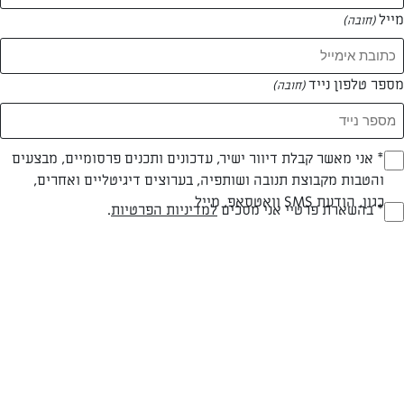
מייל
(חובה)
מספר טלפון נייד
(חובה)
Opt_I
* אני מאשר קבלת דיוור ישיר, עדכונים ותכנים פרסומיים, מבצעים
והטבות מקבוצת תנובה ושותפיה, בערוצים דיגיטליים ואחרים,
(חובה)
רוטב אלף האיים
כגון, הודעת SMS וואטסאפ, מייל
RegulationsApprove
* בהשארת פרטיי אני מסכים
למדיניות הפרטיות
.
רוטב לסלט טעים וקל להכנה
(חובה)
מאת: דנה ארשבסקי