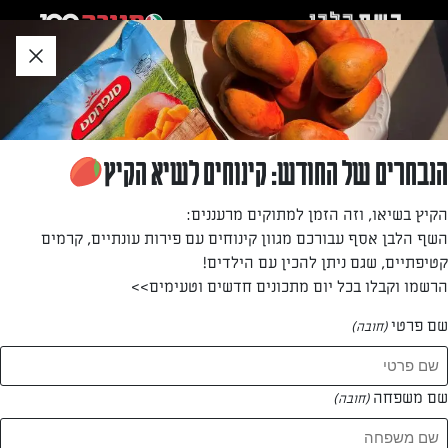
לג
אזור
וכן
חתון
»
»
דף הבית
...
סלטים, כריכים וממרחים
סלטים, כריכים וממרחים
הנבחרים של החודש: קינוחים לשיא הקיץ
סלט פרשי ומרענן? כריך מפנק? או ממרח מיוחד שיוסיף
הקיץ בשיאו, וזה הזמן למתוקים מרעננים:
טוויסט מעניין לארוחה? השף אסף עבורכם מגוון
השף הלבן אסף עבורכם מגוון קינוחים עם פירות עונתיים, קרמים
מתכונים שיהפכו את הסלט או הכריך שלכם לשווה
קטיפתיים, שגם ניתן להכין עם הילדים!
הרשמו וקבלו בכל יום מתכונים חדשים וטעימים>>
במיוחד.
שם פרטי
(חובה)
מתכונים סלטים, כריכים וממרחים
סינון תוצאות
עוזרים לך להתמקד
שם משפחה
(חובה)
10 מתכונים