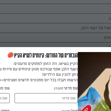
הנבחרים של החודש: קינוחים לשיא הקיץ
הקיץ בשיאו, וזה הזמן למתוקים מרעננים:
השף הלבן אסף עבורכם מגוון קינוחים עם פירות ע
ניתן להכין עם הילדים!
הרשמו וקבלו בכל יום מתכונים חדשים וטעימים>>
שם פרטי
שם מש
(חובה)
זית ומטגנים את הבצל עד שיזהיב. מוסיפים את החמאה, קוביות הבטט
קלות. מכסים במים ומביאים לרתיחה. מוסיפים אבקת מרק, פלפל, מלח 
מייל
מספר ט