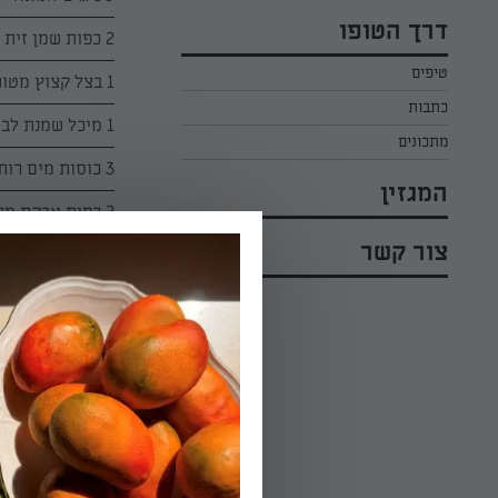
כל הקינוחים לפסח
אפרת ליכטנשטט
דרך הטופו
2 כפות שמן זית
סלטים לפסח
קארין בנולול
טיפים
עוגיות לפסח
1 בצל קצוץ מטוגן
מירי כהן
כתבות
רובי מיכאל
1 מיכל שמנת לבישול של השף הלבן
מתכונים
3 כוסות מים רותחים
המגזין
2 כפות אבקת מרק
צור קשר
פלפל שחור
הוראות הכנה:
01.
בסיר שמים שמן 
האדמה ומערבבים 