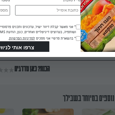
(חובה)
וטוחנים. מחזירים לאש על להבה נמוכה ומוסיפים את השמנת. מערבבים
Opt_In
* אני מאשר קבלת דיוור ישיר, עדכונים ותכנים פרסומי
ושותפיה, בערוצים דיגיטליים ואחרים, כגון, הודעת SMS וואטסאפ, מייל
(חובה)
RegulationsApproved
* בהשארת פרטיי אני מסכים
למדיניות הפרטיות
.
(חובה)
מטפטפים מעל מעט שמנת ועירית קצוצה/שומשום קלוי.
הכנת? כאן מדרגים
נוספים במיוחד בשבילך