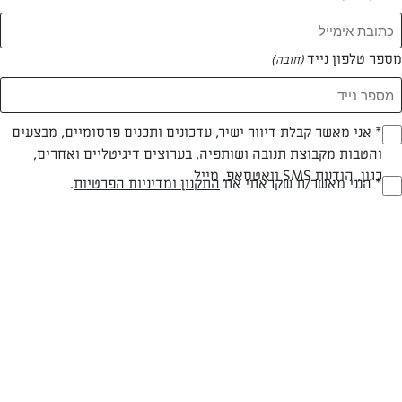
מספר טלפון נייד
(חובה)
* אני מאשר קבלת דיוור ישיר, עדכונים ותכנים פרסומיים, מבצעים
(חובה)
והטבות מקבוצת תנובה ושותפיה, בערוצים דיגיטליים ואחרים,
חלבי
עד 10 דק
קלה
כגון, הודעת SMS וואטסאפ, מייל
* הנני מאשר/ת שקראתי את
התקנון ומדיניות הפרטיות
.
(חובה)
סוג מתכון
זמן הכנה
רמת מיומנות
המרכיבים ל 5-6 צלחות מרק:
5 בטטות מקולפות ומבושלות
3 תפוחי אדמה מקולפים ומבושלים