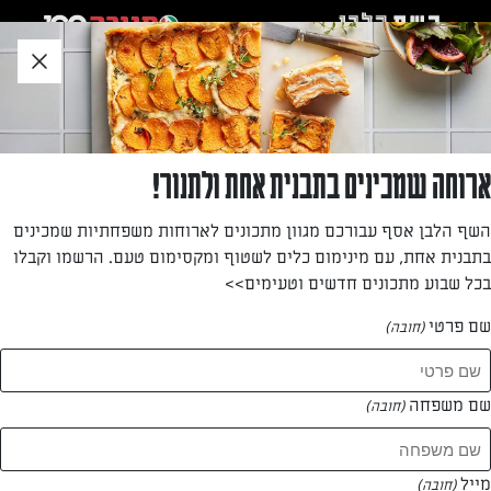
לג
אזור
וכן
חתון
»
»
דף הבית
...
מרק בטטה קטיפתי
מרק בטטה קטיפתי
ארוחה שמכינים בתבנית אחת ולתנור!
מרק מושלם לכל עונות השנה
השף הלבן אסף עבורכם מגוון מתכונים לארוחות משפחתיות שמכינים
בתבנית אחת, עם מינימום כלים לשטוף ומקסימום טעם. הרשמו וקבלו
מאת: רות פוזדירקה
בכל שבוע מתכונים חדשים וטעימים>>
שם פרטי
(חובה)
שם משפחה
(חובה)
מייל
(חובה)