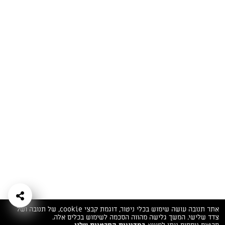
המתכונים הכי טעימים במקום אחד!
השף הלבן אסף עבורכם מתכונים חלומיים לחורף
מפנק! השאירו פרטים וקבלו מתכונים חדשים בכל
יום>>
צרפו אותי לניוזלטר
ערוצי השף
מדיניות
מפת אתר
שאלות
יצירת קשר
תנאי שימוש
פרטיות
ותשובות
הצהרת נגישות
אתר תנובה עושה שימוש בכלי ניטור, דוגמת קבצי cookie, של תנובה ושל
צדד שלישי. המשך גלישה מהווה הסכמה לשימוש בכלים אלה.