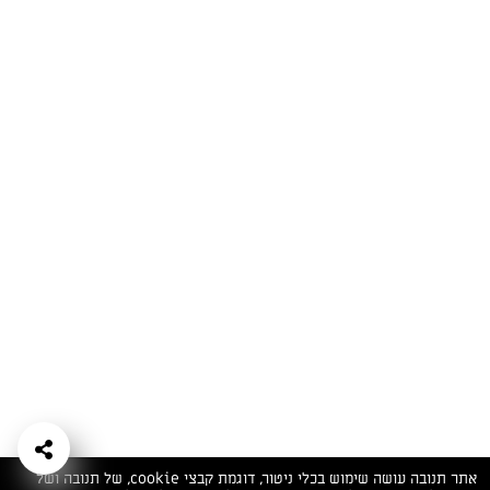
המתכונים הכי טעימים במקום אחד!
השף הלבן אסף עבורכם מתכונים חלומיים לחורף
מפנק! השאירו פרטים וקבלו מתכונים חדשים בכל
יום>>
צרפו אותי לניוזלטר
ערוצי השף
מדיניות
מפת אתר
שאלות
יצירת קשר
תנאי שימוש
פרטיות
ותשובות
הצהרת נגישות
אתר תנובה עושה שימוש בכלי ניטור, דוגמת קבצי cookie, של תנובה ושל