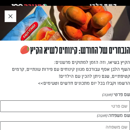
לג
אזור
וכן
חתון
»
»
דף הבית
...
פוקצ׳ה אישית
פוקצ׳ה אישית
הנבחרים של החודש: קינוחים לשיא הקיץ
רוצים ליצור רושם בכמה דקות של הכנה? בואו לשדרג את
הקיץ בשיאו, וזה הזמן למתוקים מרעננים:
הפוקאצ'ות המוכרות עם פסטו, עגבניות מיובשות וגבינת גרנה
השף הלבן אסף עבורכם מגוון קינוחים עם פירות עונתיים, קרמים
פדנו נהדרת ומתאימה מצוין לשילוב הטעמים.
קטיפתיים, שגם ניתן להכין עם הילדים!
הרשמו וקבלו בכל יום מתכונים חדשים וטעימים>>
מאת: אינס ינאי
שם פרטי
(חובה)
שם משפחה
(חובה)