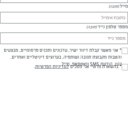
מייל
(חובה)
מספר טלפון נייד
(חובה)
צילום: נמרוד סונדרס
עיצוב: נועה קנריק
Opt_I
* אני מאשר קבלת דיוור ישיר, עדכונים ותכנים פרסומיים, מבצעים
והטבות מקבוצת תנובה ושותפיה, בערוצים דיגיטליים ואחרים,
(חובה)
כגון, הודעת SMS וואטסאפ, מייל
RegulationsApprove
* בהשארת פרטיי אני מסכים
למדיניות הפרטיות
.
חלבי
עד 10 דק
קלה
(חובה)
סוג מתכון
זמן הכנה
רמת מיומנות
המרכיבים ל 2: